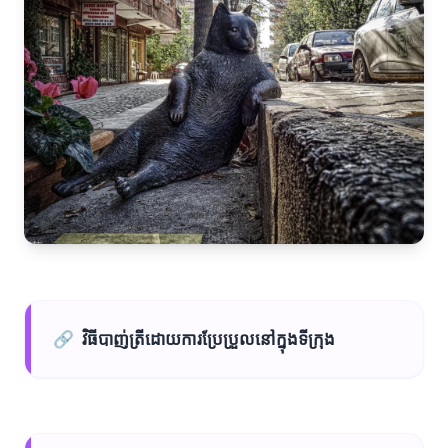
🔗
វិធីបាញ់ត្រីដោយការប្រែប្រួលនៅក្នុងទីក្រុង