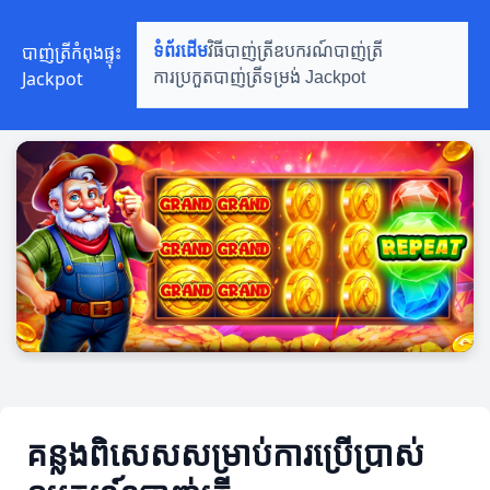
បាញ់ត្រីកំពុងផ្ទុះ
ទំព័រដើម
វិធីបាញ់ត្រី
ឧបករណ៍បាញ់ត្រី
Jackpot
ការប្រកួតបាញ់ត្រី
ទម្រង់ Jackpot
គន្លងពិសេសសម្រាប់ការប្រើប្រាស់