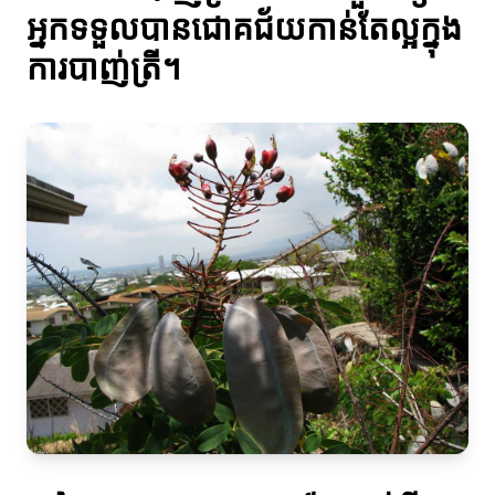
អ្នកទទួលបានជោគជ័យកាន់តែល្អក្នុង
ការបាញ់ត្រី។