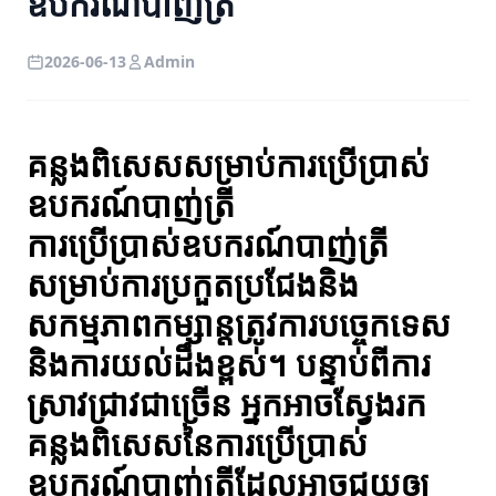
ឧបករណ៍បាញ់ត្រី
2026-06-13
Admin
គន្លងពិសេសសម្រាប់ការប្រើប្រាស់
ឧបករណ៍បាញ់ត្រី
ការប្រើប្រាស់ឧបករណ៍បាញ់ត្រី
សម្រាប់ការប្រកួតប្រជែងនិង
សកម្មភាពកម្សាន្តត្រូវការបច្ចេកទេស
និងការយល់ដឹងខ្ពស់។ បន្ទាប់ពីការ
ស្រាវជ្រាវជាច្រើន អ្នកអាចស្វែងរក
គន្លងពិសេសនៃការប្រើប្រាស់
ឧបករណ៍បាញ់ត្រីដែលអាចជួយឲ្យ