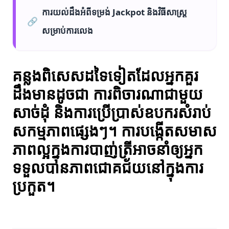
ការយល់ដឹងអំពីទម្រង់ Jackpot និងវិធីសាស្ត្រ​
🔗
សម្រាប់ការលេង
គន្លងពិសេសដទៃទៀតដែលអ្នកគួរ
ដឹងមានដូចជា ការពិចារណាជាមួយ
សាច់ដុំ និងការប្រើប្រាស់ឧបករសំរាប់
សកម្មភាពផ្សេងៗ។ ការបង្កើតសមាស
ភាពល្អក្នុងការបាញ់ត្រីអាចនាំឲ្យអ្នក
ទទួលបានភាពជោគជ័យនៅក្នុងការ
ប្រកួត។