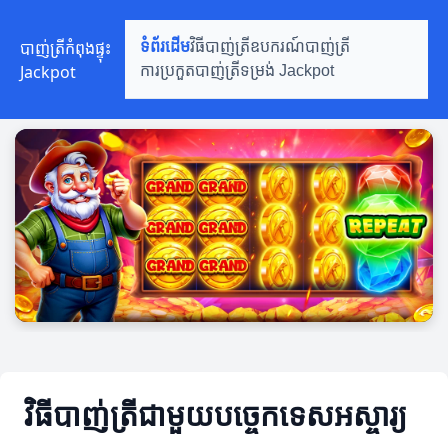
បាញ់ត្រីកំពុងផ្ទុះ
ទំព័រដើម
វិធីបាញ់ត្រី
ឧបករណ៍បាញ់ត្រី
Jackpot
ការប្រកួតបាញ់ត្រី
ទម្រង់ Jackpot
វិធីបាញ់ត្រីជាមួយបច្ចេកទេសអស្ចារ្យ