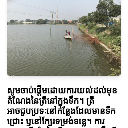
សូមចាប់ផ្តើមដោយការយល់ដល់មុខ
តំណែងនៃត្រីនៅក្នុងទឹក។ ត្រី
អាចជួបប្រទៈនៅកន្លែងដែលមានទឹក
ជ្រោះ ឫនៅក្បែរទម្រង់ទន្លេ។ ការ