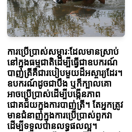
ការប្រើប្រាស់សម្ភារៈដែលមានស្រាប់
នៅក្នុងធម្មជាតិដើម្បីធ្វើជាឧបករណ៍
បាញ់ត្រីគឺជារបៀបមួយដ៏អស្ចារ្យដែរ។
ឧបករណ៍ដូចជាបឹង ឬក៏ក្បាលគោ
អាចប្រើប្រាស់ដើម្បីបង្កើនភាព
ជោគជ័យក្នុងការបាញ់ត្រី។ តែអ្នកត្រូវ
មានជំនាញក្នុងការប្រើប្រាស់ពួកវា
ដើម្បីទទួលបានលទ្ធផលល្អ។