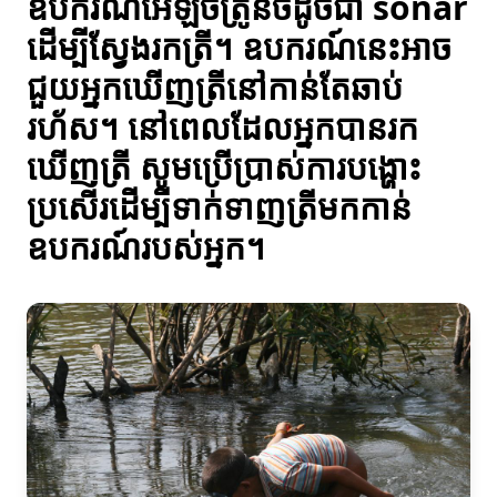
ឧបករណ៍អេឡិចត្រូនិចដូចជា sonar
ដើម្បីស្វែងរកត្រី។ ឧបករណ៍នេះអាច
ជួយអ្នកឃើញត្រីនៅកាន់តែឆាប់
រហ័ស។ នៅពេលដែលអ្នកបានរក
ឃើញត្រី សូមប្រើប្រាស់ការបង្ហោះ
ប្រសើរដើម្បីទាក់ទាញត្រីមកកាន់
ឧបករណ៍របស់អ្នក។