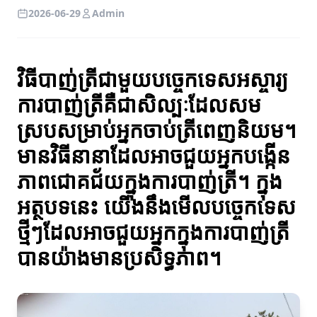
2026-06-29
Admin
វិធីបាញ់ត្រីជាមួយបច្ចេកទេសអស្ចារ្យ
ការបាញ់ត្រីគឺជាសិល្បៈដែលសម
ស្របសម្រាប់អ្នកចាប់ត្រីពេញនិយម។
មានវិធីនានាដែលអាចជួយអ្នកបង្កើន
ភាពជោគជ័យក្នុងការបាញ់ត្រី។ ក្នុង
អត្ថបទនេះ យើងនឹងមើលបច្ចេកទេស
ថ្មីៗដែលអាចជួយអ្នកក្នុងការបាញ់ត្រី
បានយ៉ាងមានប្រសិទ្ធភាព។