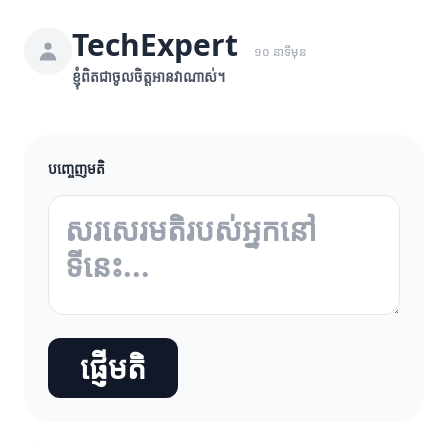
TechExpert
១០ នាទីមុន
ខ្ញុំពិតជាចូលចិត្តអានវាណាស់។
បញ្ចេញមតិ
ផ្ញើមតិ