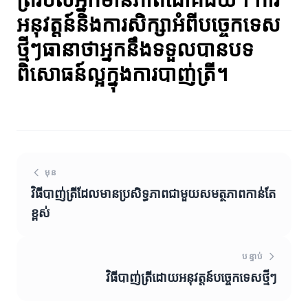
អនុវត្តន៍និងការសិក្សាអំពីបច្ចេកទេស
ថ្មីៗធានាថាអ្នកនឹងទទួលបានបទ
ពិសោធន៍ល្អក្នុងការបាញ់ត្រី។
មុន
វិធីបាញ់ត្រីដែលមានប្រសិទ្ធភាពជាមួយសមត្ថភាពកាន់តែ
ខ្ពស់
បន្ទាប់
វិធីបាញ់ត្រីដោយអនុវត្តន៍បច្ចេកទេសថ្មីៗ