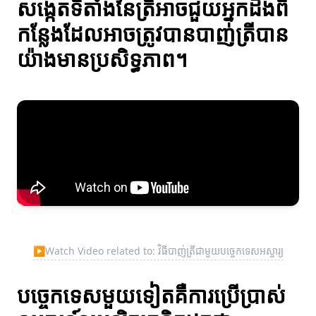
សង្កេតទីតាំងនៃត្រីអាចជួយអ្នកដឹងពី
កន្លែងដែលអាចត្រូវបានបាញ់ត្រីបាន
យ៉ាងមានប្រសិទ្ធភាព។
▶
Watch Video related to: វិធីបាញ់ត្រីជាមួយបច្ចេកទេសអស្ចារ្យ
បច្ចេកទេសមួយទៀតគឺការប្រើប្រាស់