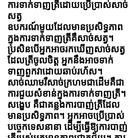
ការទាក់ទាញត្រីដោយប្រើប្រាស់សាច់
សត្វ
ឧបករណ៍មួយដែលមានប្រសិទ្ធភាព
ក្នុងការទាក់ទាញត្រីគឺសាច់សត្វ។
ប្រសិនបើអ្នកអាចរកឃើញសាច់សត្វ
ដែលត្រីចូលចិត្ត អ្នកនឹងអាចទាក់
ទាញពួកវាដោយឆាប់រហ័ស។
សាច់ឈាមរឺសាច់ក្រហមជាដើមគឺជា
ការជួយសំខាន់ក្នុងការទាក់ទាញត្រី។
សង្ខេប គឺជាគន្លងការបាញ់ត្រីដែល
មានប្រសិទ្ធភាព។ អ្នកអាចប្រើប្រាស់
បច្ចេកទេសនានា ដើម្បីធ្វើឱ្យការបាញ់
ត្រីរបស់អ្នកមានភាពជោគជ័យ។ ការ