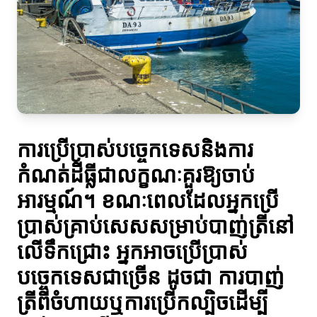
ការប្រើប្រាស់បច្ចេកទេសនិងការ
កំណត់ដីធ្លីជាលក្ខណៈគួរឱ្យចាប់
អារម្មណ៍។ ខណៈពេលដែលអ្នកប្រើ
ប្រាស់គ្រាប់សេសសម្រាប់បាញ់ត្រីនៅ
លើទឹកជ្រោះ អ្នកអាចប្រើប្រាស់
បច្ចេកទេសជាច្រើន ដូចជា ការបាញ់
ត្រីពីចំហាយឬការប្រើកល្បិចដើម្បី