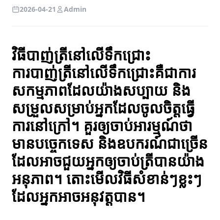
2026-04-21
Admin
វិធីបាញ់ត្រីនៅលើទឹកជ្រោះ
ការបាញ់ត្រីនៅលើទឹកជ្រោះគឺជាការ
សកម្មភាពដែលយ៉ាងសប្បាយ និង
សម្រួលសម្រាប់អ្នកដែលចូលចិត្តធ្វើ
ការនៅក្រៅ។ គួរឲ្យចាប់អារម្មណ៍ថា
មានបច្ចេកទេស និងឧបករណ៍ជាច្រើន
ដែលអាចជួយអ្នកឲ្យចាប់ត្រីបានយ៉ាង
អនុភាព។ តោះមើលវិធីសំខាន់ៗខ្លះៗ
ដែលអ្នកអាចអនុវត្តបាន។