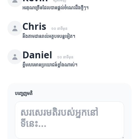
អរគុណច្រើនដែលបានផ្តល់ចំណេះដឹងថ្មីៗ។
Chris
១០ នាទីមុន
នឹងតាមដានរាល់អត្ថបទបន្តទៀត។
Daniel
១០ នាទីមុន
ខ្លឹមសារមានប្រយោជន៍ខ្លាំងណាស់។
បញ្ចេញមតិ