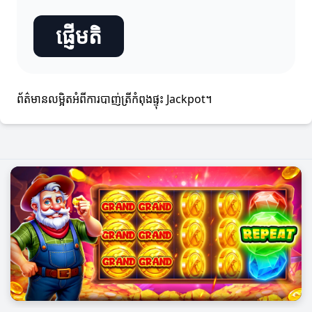
ផ្ញើមតិ
ព័ត៌មានលម្អិតអំពីការបាញ់ត្រីកំពុងផ្ទុះ Jackpot។