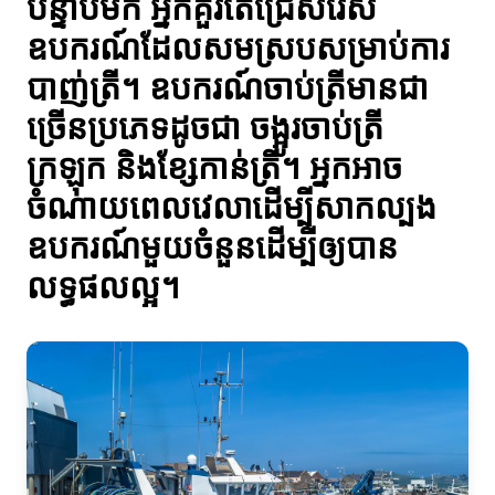
បន្ទាប់មក អ្នកគួរតែជ្រើសរើស
ឧបករណ៍ដែលសមស្របសម្រាប់ការ
បាញ់ត្រី។ ឧបករណ៍ចាប់ត្រីមានជា
ច្រើនប្រភេទដូចជា ចង្អូរចាប់ត្រី
ក្រឡុក និងខ្សែកាន់ត្រី។ អ្នកអាច
ចំណាយពេលវេលាដើម្បីសាកល្បង
ឧបករណ៍មួយចំនួនដើម្បីឲ្យបាន
លទ្ធផលល្អ។