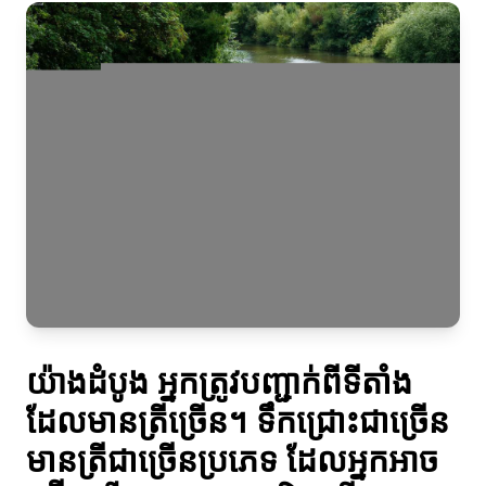
យ៉ាងដំបូង អ្នកត្រូវបញ្ជាក់ពីទីតាំង
ដែលមានត្រីច្រើន។ ទឹកជ្រោះជាច្រើន
មានត្រីជាច្រើនប្រភេទ ដែលអ្នកអាច