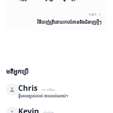
បន្ទាប់
វិធីបាញ់ត្រីដោយការបំពាននិងជំនាញថ្មីៗ
មតិអ្នកប្រើ
Chris
១០ នាទីមុន
ខ្លឹមសារច្បាស់លាស់ ងាយយល់ណាស់។
Kevin
ម្សិលមិញ