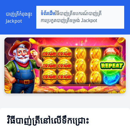
បាញ់ត្រីកំពុងផ្ទុះ
ទំព័រដើម
វិធីបាញ់ត្រី
ឧបករណ៍បាញ់ត្រី
Jackpot
ការប្រកួតបាញ់ត្រី
ទម្រង់ Jackpot
វិធីបាញ់ត្រីនៅលើទឹកជ្រោះ