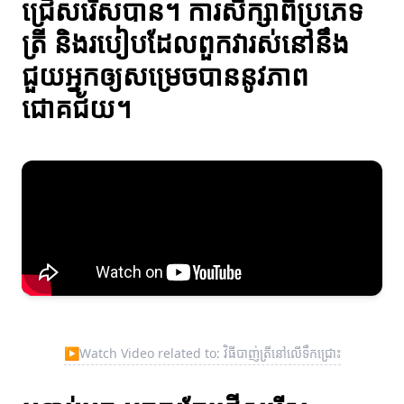
ជ្រើសរើសបាន។ ការសិក្សាពីប្រភេទ
ត្រី និងរបៀបដែលពួកវារស់នៅនឹង
ជួយអ្នកឲ្យសម្រេចបាននូវភាព
ជោគជ័យ។
▶
Watch Video related to: វិធីបាញ់ត្រីនៅលើទឹកជ្រោះ