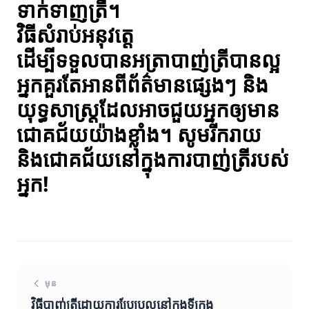
ទាក់ទាញត្រី។
វិធីសំរាប់អនុវត្តេ
ដើម្បីទទួលបានអត្រាបាញ់ត្រីបានល្អ
អ្នកគួរតែអានពីព័ត៌មានផ្សេងៗ និង
យុទ្ធសាស្ត្រដែលអាចជួយអ្នកឲ្យមាន
ជោគជ័យយ៉ាងខ្លាំង។ សូមរីករាយ
និងជោគជ័យនៅក្នុងការបាញ់ត្រីរបស់
អ្នក!
មុន
វិធីបាញ់ត្រីដោយការប្រែប្រួលនៅក្នុងទីក្រុង