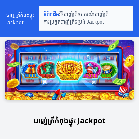
បាញ់ត្រីកំពុងផ្ទុះ
ទំព័រដើម
វិធីបាញ់ត្រី
ឧបករណ៍បាញ់ត្រី
Jackpot
ការប្រកួតបាញ់ត្រី
ទម្រង់ Jackpot
បាញ់ត្រីកំពុងផ្ទុះ Jackpot