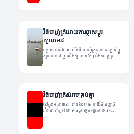
ប្រសិទ្ធភាព។
វិធីបាញ់ត្រីដោយការផ្លាស់ប្តូរ
ក្បាលអាវ
អត្ថបទនេះនឹងណែនាំអំពីវិធីបាញ់ត្រីដោយការផ្លាស់ប្តូរ
ក្បាលអាវ ជាមួយនឹងក្បាលអាវថ្មីៗ និងការប្រើប្រាស់
បច្ចេកទេសនានា។
វិធីបាញ់ត្រីសំរាប់គ្រប់គ្នា
នៅក្នុងអត្ថបទនេះ យើងនឹងសារភាពពីវិធីបាញ់ត្រី
សំរាប់គ្រប់គ្នា ដែលអាចជួយអ្នកទទួលបានបទ
ពិសោធន៍ដ៏ល្អក្នុងការចាប់ត្រី។