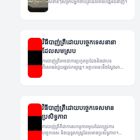
សំខាន់ៗសម្រាប់អ្នកចាប់ត្រីដែលចង់បង្កើនជំនាញ។
វិធីបាញ់ត្រីដោយបច្ចេកទេសនានា
ដែលសមស្រប
ការបាញ់ត្រីអាចជាការប្រកួតប្រជែងនិងជាបទ
ពិសោធន៍ជួយផ្តល់កម្សាន្ត។ អត្ថបទនេះនឹងស្វែងរក
បច្ចេកទេសនានាដែលអាចជួយអ្នកក្នុងការបាញ់ត្រីបែប
ថ្មី។
វិធីបាញ់ត្រីដោយបច្ចេកទេសមាន
ប្រសិទ្ធភាព
ការបាញ់ត្រីគឺជាការសកម្មភាពមួយដែលត្រូវការ
បច្ចេកទេស និងយុទ្ធសាស្ត្រដែលមានប្រសិទ្ធភាព។
អត្ថបទនេះនឹងបង្ហាញអ្នកពីវិធីបាញ់ត្រីដែលមាន