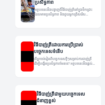
ប្រសិទ្ធភាព
អត្ថបទនេះនឹងបង្ហាញពីវិធីបាញ់ត្រីនៅក្នុងទឹកជ្រោះ
ដែលមានប្រសិទ្ធភាព និងជួយអ្នកជ្រើសរើស
ឧបករណ៍ពិសេស។
វិធីបាញ់ត្រីដោយការប្រើប្រាស់
បច្ចេកទេសទំនើប
តើអ្នកចង់រៀនពីបច្ចេកទេសថ្មីៗសម្រាប់ការបាញ់ត្រី
ដើម្បីបង្កើនប្រសិទ្ធភាពមែនទេ? អត្ថបទនេះនឹងផ្តល់
នូវគន្លឹះថ្មីៗសម្រាប់អ្នក។
វិធីបាញ់ត្រីជាមួយបច្ចេកទេស
ជំនាញខ្ពស់