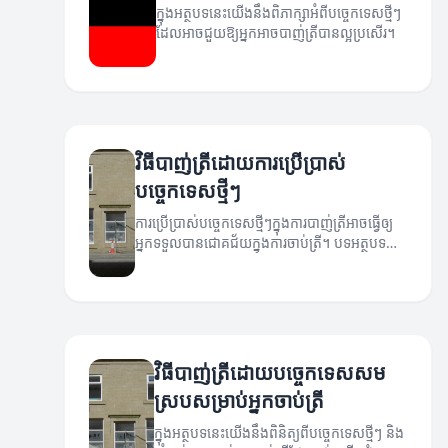
ក្នុងអត្ថបទនេះយើងនឹងពិភាក្សាអំពីបច្ចេកទេសថ្មីៗ
ដែលអាចជួយឱ្យអ្នកអាចបាញ់ត្រីបានល្អប្រសើរ។
វិធីបាញ់ត្រីដោយការប្រើប្រាស់
បច្ចេកទេសថ្មីៗ
ការប្រើប្រាស់បច្ចេកទេសថ្មីៗក្នុងការបាញ់ត្រីអាចធ្វើឲ្យ
អ្នកទទួលបានជោគជ័យក្នុងការចាប់ត្រី។ បទអត្ថបទនេះ
នឹងបង្ហាញអំពីវិធីសាស្ត្រដែលមានប្រសិទ្ធភាព។
វិធីបាញ់ត្រីដោយបច្ចេកទេសសម
ស្របសម្រាប់អ្នកចាប់ត្រី
ក្នុងអត្ថបទនេះយើងនឹងពិនិត្យពីបច្ចេកទេសថ្មីៗ និង