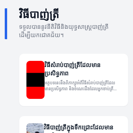
វិធីបាញ់ត្រី
ទទួលបាននូវនីតិវិធីនិងយុទ្ធសាស្ត្របាញ់ត្រី
ដើម្បីយកជោគជ័យ។
វិធីសំរាប់បាញ់ត្រីដែលមាន
ប្រសិទ្ធភាព
អត្ថបទនេះនឹងពិភាក្សាអំពីវិធីសំរាប់បាញ់ត្រីដែល
មានប្រសិទ្ធភាព និងចំណេះដឹងដែលអ្នកចាប់ត្រី
គួរតែស្គាល់។
វិធីបាញ់ត្រីក្នុងទឹកជ្រោះដែលមាន