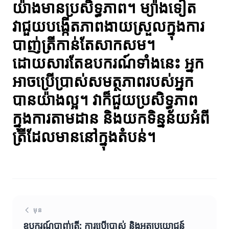
យ៉ាងមានប្រសិទ្ធភាព។ ម្យ៉ាងទៀត
វាជួយបង្កើតភាពងាយស្រួលក្នុងការ
បាញ់ត្រីកាន់តែសាកសម។
ដោយសារតែឧបករណ៍ទាំងនេះ អ្នក
អាចប្រើប្រាស់សមត្ថភាពរបស់អ្នក
បានយ៉ាងល្អ។ វាក៏ជួយប្រសិទ្ធភាព
ក្នុងការតាមដាន និងយកទិន្នន័យអំពី
ត្រីដែលមាននៅក្នុងតំបន់។
មុន
ឧបករណ៍បាញ់ត្រី: ការប្រើប្រាស់ និងអត្ថប្រយោជន៍