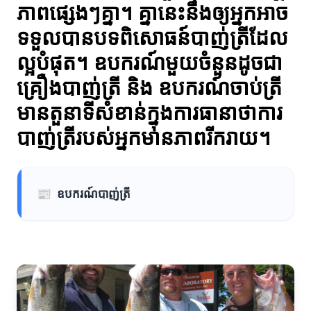
ភាពផ្សេងៗគ្នា។ គ្នានេះនឹងឲ្យអ្នកអាច
ទទួលបានបទពិសោធន៍បាញ់ត្រីដែល
ល្អបំផុត។ ឧបករណ៍មួយចំនួនដូចជា
គ្រឿងបាញ់ត្រី
និង
ឧបករណ៍ចាប់ត្រី
មានតួនាទីសំខាន់ក្នុងការធានាថាការ
បាញ់ត្រីរបស់អ្នកមានភាពរីករាយ។
📰
ឧបករណ៍បាញ់ត្រី