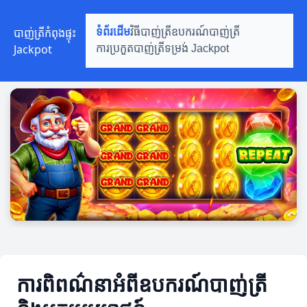
បាញ់ត្រីកំពុងផ្ទុះ
ទំព័រដើម
វិធីបាញ់ត្រី
ឧបករណ៍បាញ់ត្រី
Jackpot
ការប្រកួតបាញ់ត្រី
ទម្រង់ Jackpot
ការពិពណ៌នាអំពីឧបករណ៍បាញ់ត្រី