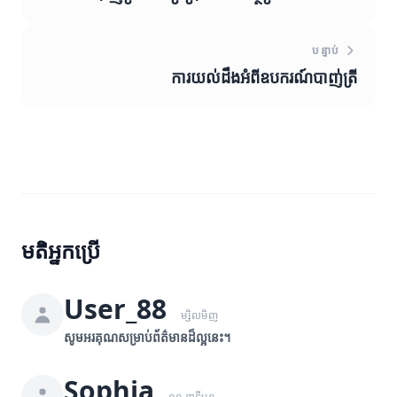
បន្ទាប់
ការយល់ដឹងអំពីឧបករណ៍បាញ់ត្រី
មតិអ្នកប្រើ
User_88
ម្សិលមិញ
សូមអរគុណសម្រាប់ព័ត៌មានដ៏ល្អនេះ។
Sophia
១០ នាទីមុន