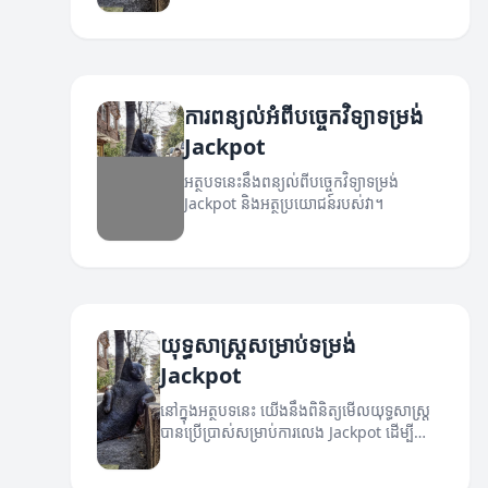
ការពន្យល់អំពីបច្ចេកវិទ្យាទម្រង់
Jackpot
អត្ថបទនេះនឹងពន្យល់ពីបច្ចេកវិទ្យាទម្រង់
Jackpot និងអត្ថប្រយោជន៍របស់វា។
យុទ្ធសាស្ត្រសម្រាប់ទម្រង់
Jackpot
នៅក្នុងអត្ថបទនេះ យើងនឹងពិនិត្យមើលយុទ្ធសាស្ត្រ
បានប្រើប្រាស់សម្រាប់ការលេង Jackpot ដើម្បីឈ្នះ
នូវរង្វាន់ធំៗ។