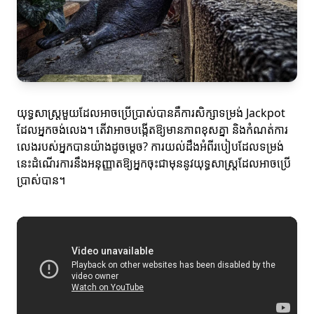
យុទ្ធសាស្ត្រមួយដែលអាចប្រើប្រាស់បានគឺការសិក្សាទម្រង់ Jackpot
ដែលអ្នកចង់លេង។ តើវាអាចបង្កើតឱ្យមានភាពខុសគ្នា និងកំណត់ការ
លេងរបស់អ្នកបានយ៉ាងដូចម្តេច? ការយល់ដឹងអំពីរបៀបដែលទម្រង់
នេះដំណើរការនឹងអនុញ្ញាតឱ្យអ្នកចុះជាមុននូវយុទ្ធសាស្ត្រដែលអាចប្រើ
ប្រាស់បាន។