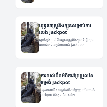
យុទ្ធសាស្ត្រនិងក្បួនសម្រាប់ការ
លេង Jackpot
សូមស្វែងយល់ពីយុទ្ធសាស្ត្រនិងក្បួនដើម្បីទទួល
បានជោគជ័យក្នុងការលេង Jackpot។
ការយល់ដឹងអំពីការប្រែប្រួលនៃ
ទម្រង់ Jackpot
អត្ថបទនេះនឹងពន្យល់អំពីការប្រែប្រួលនៃទម្រង់
Jackpot និងតួនាទីរបស់វា។