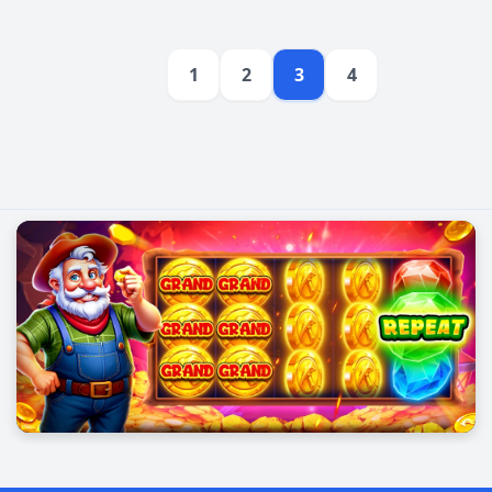
1
2
3
4