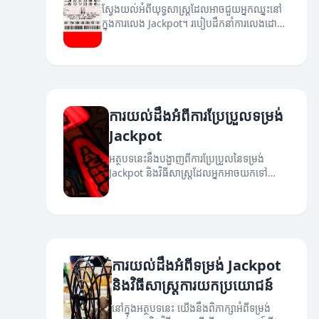
ស្វែងយល់អំពីយុទ្ធសាស្ត្រដែលអាចជួយអ្នកឈ្នះនៅ
ក្នុងការលេង Jackpot។ របៀបដឹកនាំការលេងដោយ
មានស្ថិតិ និងការវិភាគ។
ការយល់ដឹងអំពីការប្រែប្រួលទម្រង់
Jackpot
អត្ថបទនេះនឹងបង្ហាញពីការប្រែប្រួលនៃទម្រង់
Jackpot និងវិធីសាស្រ្តដែលអ្នកអាចយកទៅ
អនុវត្តបាន។
ការយល់ដឹងអំពីទម្រង់ Jackpot
និងវិធីសាស្រ្តការយកប្រយោជន៍
នៅក្នុងអត្ថបទនេះ យើងនឹងពិភាក្សាអំពីទម្រង់