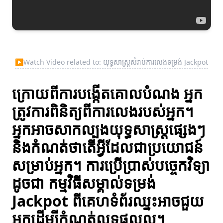
▶
Watch Video related to: យុទ្ធសាស្ត្រសំរាប់ការលេងទម្រង់ Jackpot
ក្រោយពីការបង្កើតគោលបំណង អ្នក
ត្រូវការពិនិត្យពីការលេងរបស់អ្នក។
អ្នកអាចសាកល្បងយុទ្ធសាស្ត្រផ្សេងៗ
និងកំណត់ថាតើអ្វីដែលជាប្រយោជន៍
សម្រាប់អ្នក។ ការប្រើប្រាស់បច្ចេកវិទ្យា
ដូចជា កម្មវិធីសម្គាល់ទម្រង់
Jackpot ពីគេហទំព័រឈ្នះអាចជួយ
អ្នកដើម្បីកំណត់លទ្ធផលល្អ។