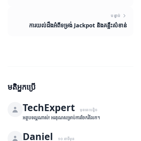
បន្ទាប់
ការយល់ដឹងអំពីទម្រង់ Jackpot និងគន្លឹះសំខាន់
មតិអ្នកប្រើ
TechExpert
មុននេះបន្តិច
អត្ថបទល្អណាស់! អរគុណសម្រាប់ការចែករំលែក។
Daniel
១០ នាទីមុន