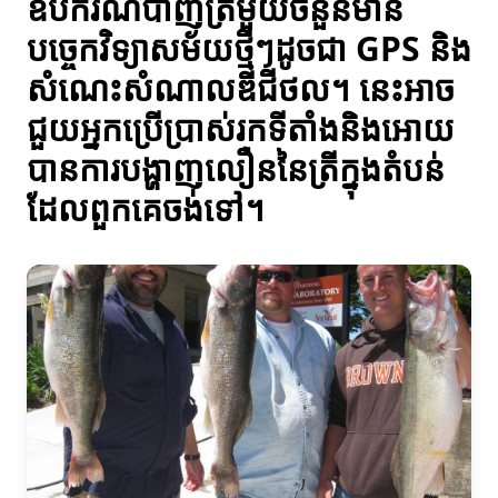
ឧបករណ៍បាញ់ត្រីមួយចំនួនមាន
បច្ចេកវិទ្យាសម័យថ្មីៗដូចជា GPS និង
សំណេះសំណាលឌីជីថល។ នេះអាច
ជួយអ្នកប្រើប្រាស់រកទីតាំងនិងអោយ
បានការបង្ហាញលឿននៃត្រីក្នុងតំបន់
ដែលពួកគេចង់ទៅ។