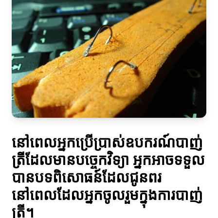
នៅពេលអ្នកប្រើប្រាស់ឧបករណ៍បាញ់
ត្រីដែលមានបច្ចេកវិទ្យា អ្នកអាចទទួល
បានបទពិសោធន៍ដែលជូនពរ
នៅពេលដែលអ្នកចូលរួមក្នុងការបាញ់
ត្រី។