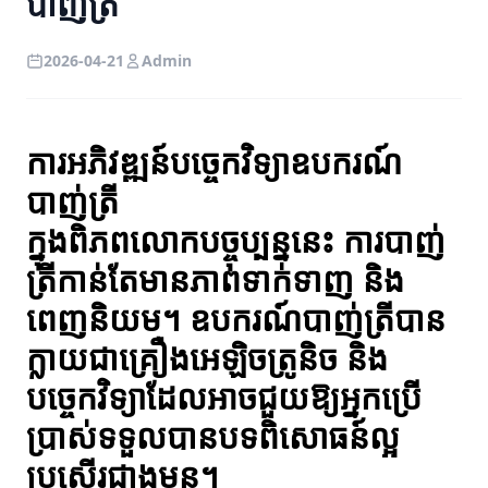
បាញ់ត្រី
2026-04-21
Admin
ការអភិវឌ្ឍន៍បច្ចេកវិទ្យាឧបករណ៍
បាញ់ត្រី
ក្នុងពិភពលោកបច្ចុប្បន្ននេះ ការបាញ់
ត្រីកាន់តែមានភាពទាក់ទាញ និង
ពេញនិយម។ ឧបករណ៍បាញ់ត្រីបាន
ក្លាយជាគ្រឿងអេឡិចត្រូនិច និង
បច្ចេកវិទ្យាដែលអាចជួយឱ្យអ្នកប្រើ
ប្រាស់ទទួលបានបទពិសោធន៍ល្អ
ប្រសើរជាងមុន។