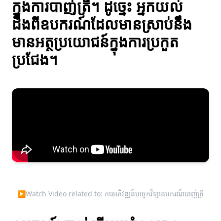
ក្នុងការបាញ់ត្រី។ ដូច្នេះ អ្នកយល់
ដឹងពីឧបករណ៍ដែលមានស្រាប់នឹង
មានអត្ថប្រយោជន៍ក្នុងការប្រកួត
ប្រជែង។
▶
Watch Video related to: ការអភិវឌ្ឍន៍បច្ចេកវិទ្យាឧបករណ៍បាញ់ត្រី