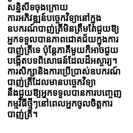
សន្និសីទចុងក្រោយ
ការអភិវឌ្ឍន៍បច្ចេកវិទ្យានៅក្នុង
ឧបករណ៍បាញ់ត្រីមិនត្រឹមតែជួយឱ្យ
អ្នកទទួលបានភាពជោគជ័យក្នុងការ
បាញ់ត្រីទេ ប៉ុន្តែភាគីមួយក៏អាចជួយ
បង្កើតបទពិសោធន៍ដែលដ៏អស្ចារ្យ។
ការសិក្សានិងការប្រើប្រាស់ឧបករណ៍
បាញ់ត្រីដែលមានបច្ចេកវិទ្យា
នឹងជួយឱ្យអ្នកទទួលបានការបញ្ចេញ
កម្មវិធីថ្មីៗនៅពេលអ្នកចូលចិត្តការ
បាញ់ត្រី។