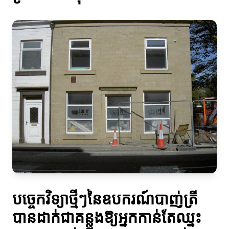
បច្ចេកវិទ្យាថ្មីៗនៃឧបករណ៍បាញ់ត្រី
បានដាក់ជាគន្លងឱ្យអ្នកកាន់តែឈ្នះ