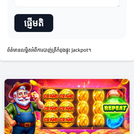
ផ្ញើមតិ
ព័ត៌មានលម្អិតអំពីការបាញ់ត្រីកំពុងផ្ទុះ Jackpot។