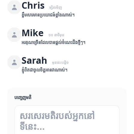
Chris
ម្សិលមិញ
ខ្លឹមសារមានប្រយោជន៍ខ្លាំងណាស់។
Mike
១០ នាទីមុន
អរគុណច្រើនដែលបានផ្តល់ចំណេះដឹងថ្មីៗ។
Sarah
មុននេះបន្តិច
ខ្ញុំពិតជាចូលចិត្តអានវាណាស់។
បញ្ចេញមតិ