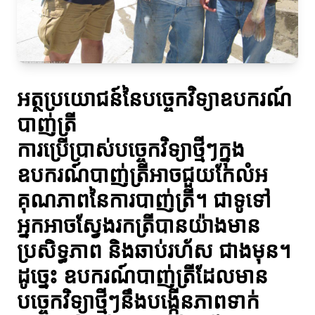
អត្ថប្រយោជន៍នៃបច្ចេកវិទ្យាឧបករណ៍
បាញ់ត្រី
ការប្រើប្រាស់បច្ចេកវិទ្យាថ្មីៗក្នុង
ឧបករណ៍បាញ់ត្រីអាចជួយកែលំអ
គុណភាពនៃការបាញ់ត្រី។ ជាទូទៅ
អ្នកអាចស្វែងរកត្រីបានយ៉ាងមាន
ប្រសិទ្ធភាព និងឆាប់រហ័ស ជាងមុន។
ដូច្នេះ ឧបករណ៍បាញ់ត្រីដែលមាន
បច្ចេកវិទ្យាថ្មីៗនឹងបង្កើនភាពទាក់