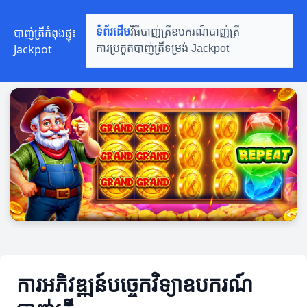
បាញ់ត្រីកំពុងផ្ទុះ
ទំព័រដើម
វិធីបាញ់ត្រី
ឧបករណ៍បាញ់ត្រី
Jackpot
ការប្រកួតបាញ់ត្រី
ទម្រង់ Jackpot
ការអភិវឌ្ឍន៍បច្ចេកវិទ្យាឧបករណ៍