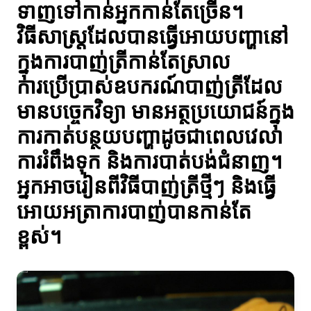
ទាញទៅកាន់អ្នកកាន់តែច្រើន។
វិធីសាស្ត្រដែលបានធ្វើអោយបញ្ហានៅ
ក្នុងការបាញ់ត្រីកាន់តែស្រាល
ការប្រើប្រាស់ឧបករណ៍បាញ់ត្រីដែល
មានបច្ចេកវិទ្យា មានអត្ថប្រយោជន៍ក្នុង
ការកាត់បន្ថយបញ្ហាដូចជាពេលវេលា
ការរំពឹងទុក និងការបាត់បង់ជំនាញ។
អ្នកអាចរៀនពីវិធីបាញ់ត្រីថ្មីៗ និងធ្វើ
អោយអត្រាការបាញ់បានកាន់តែ
ខ្ពស់។