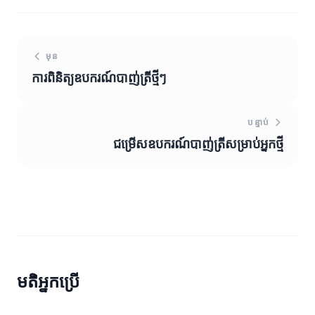
មុន
ការពិនិត្យឧបករណ៍បាញ់ត្រីថ្មីៗ
បន្ទាប់
ជម្រើសឧបករណ៍បាញ់ត្រីសម្រាប់អ្នកថ្មី
មតិអ្នកប្រើ