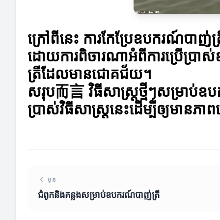
ក្រៅពីនេះ ការកែប្រែឧបករណ៍បាញ់ត្រីផ្ទ
ដោយការពិចារណាអំពីការប្រើប្រាស់ឧប
ត្រីដែលមានជោគជ័យ។
សរុប而言 វិធីសាស្ត្រថ្មីៗសម្រាប់ឧប
ប្រាស់វិធីសាស្ត្រនេះដើម្បីឲ្យមានភ
មុន
ជំពូកនិងគន្លងសម្រាប់ឧបករណ៍បាញ់ត្រី