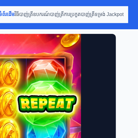
ទំព័រដើម
វិធីបាញ់ត្រី
ឧបករណ៍បាញ់ត្រី
ការប្រកួតបាញ់ត្រី
ទម្រង់ Jackpot