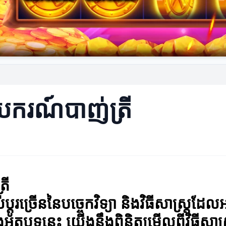
់ឧបករណ៍បាញ់ត្រី
រី
ស់ប្តូរច្រើននៃបច្ចេកវិទ្យា និងវិធីសាស្
ុងអត្ថបទនេះ យើងនឹងពិនិត្យមើលពីវិធីសាស