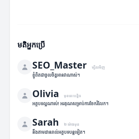
មតិអ្នកប្រើ
SEO_Master
ម្សិលមិញ
ខ្ញុំពិតជាចូលចិត្តអានវាណាស់។
Olivia
មុននេះបន្តិច
អត្ថបទល្អណាស់! អរគុណសម្រាប់ការចែករំលែក។
Sarah
២ ម៉ោងមុន
នឹងតាមដានរាល់អត្ថបទបន្តទៀត។