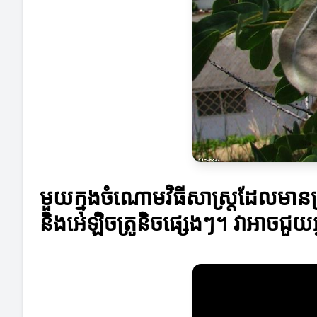
មួយក្នុងចំណោមវិធីសាស្ត្រដែលមានប្
និងអេឡិចត្រូនិចផ្សេងៗ។ វាអាចជួយ