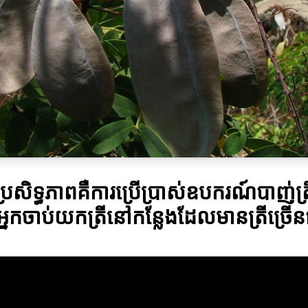
រសិទ្ធភាពគឺការប្រើប្រាស់ឧបករណ៍បាញ់ត្រ
អ្នកចាប់យកត្រីនៅកន្លែងដែលមានត្រីច្រ