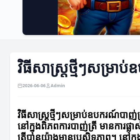
វិធីសាស្ត្រថ្មីៗសម្រាប
2026-06-06
Admin
វិធីសាស្ត្រថ្មីៗសម្រាប់ឧបករណ៍បាញ់ត្
នៅក្នុងពិភពការបាញ់ត្រី មានការផ្លា
ត្រីបានយ៉ាងមានប្រសិទ្ធភាព។ នៅក្ន