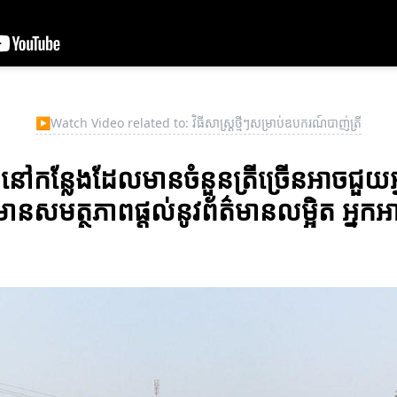
▶
Watch Video related to: វិធីសាស្ត្រថ្មីៗសម្រាប់ឧបករណ៍បាញ់ត្រី
ត្រីនៅកន្លែងដែលមានចំនួនត្រីច្រើនអាច
ត្ថភាពផ្តល់នូវព័ត៌មានលម្អិត អ្នកអាចស