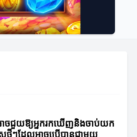
ត្រដែលអាចជួយឱ្យអ្នករកឃើញនិងចាប់យក
្ត្រថ្មីៗដែលអាចប្រើបានជាមួយ