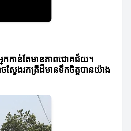
ជួយអ្នកកាន់តែមានភាពជោគជ័យ។
្វែងរកត្រីដ៏មានទឹកចិត្តបានយ៉ាង