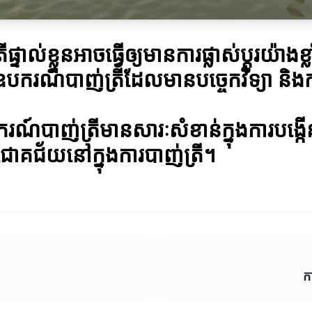
ាល់ខ្លួនអាចធ្វើឲ្យមានការផ្លាស់ប្តូរយ៉ាងខ្ល
ករណ៍បាញ់ត្រីដែលមានបច្ចេកវិទ្យា និងកា
ករណ៍បាញ់ត្រីមានសារៈសំខាន់ក្នុងការបង្
ាពជោគជ័យនៅក្នុងការបាញ់ត្រី។
ក