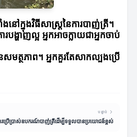
ាំងនៅក្នុងវិធីសាស្ត្រនៃការបាញ់ត្រី។
របង្ហាញល្អ អ្នកអាចក្លាយជាអ្នកចាប់
កើនសមត្ថភាព។ អ្នកគួរតែសាកល្បងប្រើ
បន្ទាប់
ារប្រើប្រាស់ឧបករណ៍បាញ់ត្រីដើម្បីទទួលបានប្រយោជន៍ខ្ពស់