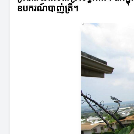
ឧបករណ៍បាញ់ត្រី។