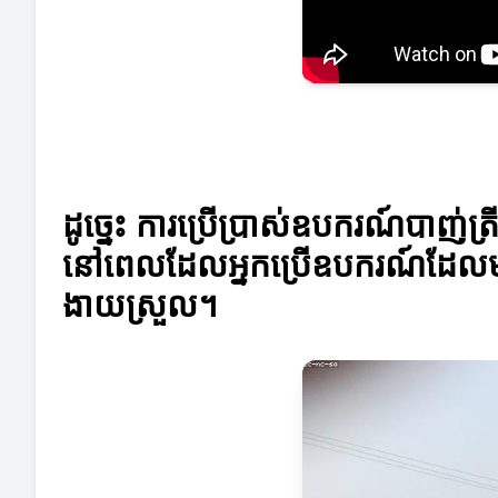
ដូច្នេះ ការប្រើប្រាស់ឧបករណ៍បាញ់
នៅពេលដែលអ្នកប្រើឧបករណ៍ដែលមានសម
ងាយស្រួល។