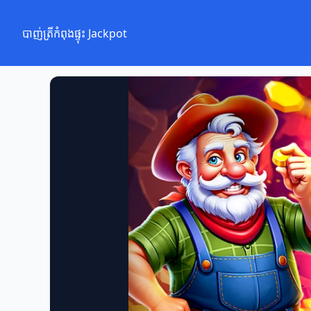
បាញ់ត្រីកំពុងផ្ទុះ Jackpot