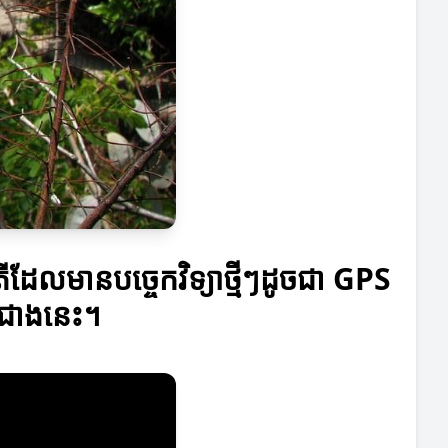
ីដែលមានបច្ចេកវិទ្យាថ្មីៗដូចជា GPS
ើនជាងនេះ។