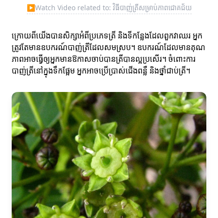
▶
Watch Video related to: វិធីបាញ់ត្រីសម្រាប់ភាពជោគជ័យ
ក្រោយពីយើងបានសិក្សាអំពីប្រភេទត្រី និងទីកន្លែងដែលពួកវាឈរ អ្នក
ត្រូវតែមានឧបករណ៍បាញ់ត្រីដែលសមស្រប។ ឧបករណ៍ដែលមានគុណ
ភាពអាចធ្វើឲ្យអ្នកមានឱកាសចាប់បានត្រីបានល្អប្រសើរ។ ចំពោះការ
បាញ់ត្រីនៅក្នុងទឹកផ្អែម អ្នកអាចប្រើប្រាស់ជើងពន្លឺ និងថ្នាំជាប់ត្រី។