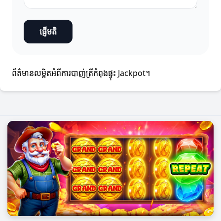
ផ្ញើមតិ
ព័ត៌មានលម្អិតអំពីការបាញ់ត្រីកំពុងផ្ទុះ Jackpot។