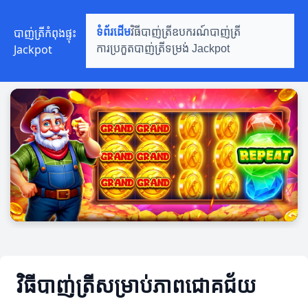
បាញ់ត្រីកំពុងផ្ទុះ
ទំព័រដើម
វិធីបាញ់ត្រី
ឧបករណ៍បាញ់ត្រី
Jackpot
ការប្រកួតបាញ់ត្រី
ទម្រង់ Jackpot
វិធីបាញ់ត្រីសម្រាប់ភាពជោគជ័យ