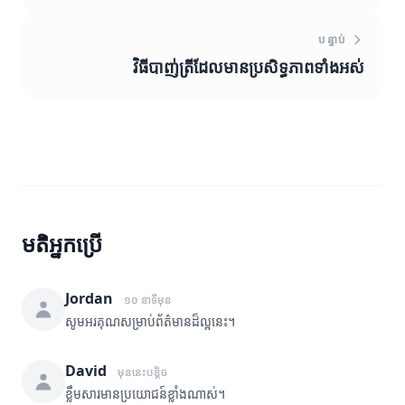
បន្ទាប់
វិធីបាញ់ត្រីដែលមានប្រសិទ្ធភាពទាំងអស់
មតិអ្នកប្រើ
Jordan
១០ នាទីមុន
សូមអរគុណសម្រាប់ព័ត៌មានដ៏ល្អនេះ។
David
មុននេះបន្តិច
ខ្លឹមសារមានប្រយោជន៍ខ្លាំងណាស់។