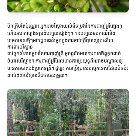
មិនត្រឹមតែប៉ុណ្ណោះ អ្នកអាចស្វែងយល់ពីទម្រង់នៃការបាញ់ត្រីផ្សេងៗ
ហើយសាកល្បងទម្រង់បញ្ចូលផ្សេងៗ។ ការបញ្ចូលឧបករណ៍និង
បច្ចេកទេសថ្មីៗអាចជួយដល់អ្នកក្នុងការចាប់ត្រីបានល្អប្រសើរ។
ការពារបរិស្ថាន
ជាផ្នែកសំខាន់មួយនៃការបាញ់ត្រី អ្នកគួរតែមានការយកចិត្តទុកដាក់
ចំពោះបរិស្ថាន។ ការបាញ់ត្រីដែលមានការប្រយុទ្ធនឹងអាចបណ្តាលឲ្យ
មានការបាត់បង់ប្រភេទត្រី។ ដូច្នេះ ការប្រើប្រាស់បច្ចេកទេសដែលមិនប៉ះ
ពាល់ដល់បរិស្ថានគឺជាការសម្រួល។