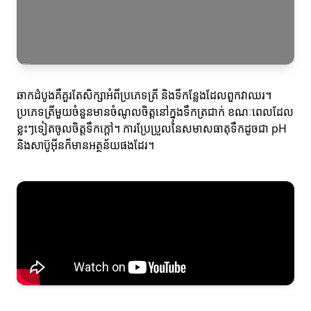
ឆាកដំបូងគឺគួរតែសិក្សាអំពីប្រភេទត្រី និងទីកន្លែងដែលពួកវាឈរ។
ប្រភេទត្រីមួយចំនួនមានចំណូលចិត្តនៅក្នុងទឹកត្រជាក់ ខណៈពេលដែល
ខ្លះៗទៀតចូលចិត្តទឹកក្តៅ។ ការប្រែប្រួលនៃសមាសធាតុទឹកដូចជា pH
និងសាប៊ូអ៊ីនក៏មានអត្ថន័យផងដែរ។