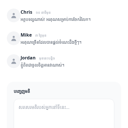
Chris
១០ នាទីមុន
អត្ថបទល្អណាស់! អរគុណសម្រាប់ការចែករំលែក។
Mike
៣ ថ្ងៃមុន
អរគុណច្រើនដែលបានផ្តល់ចំណេះដឹងថ្មីៗ។
Jordan
មុននេះបន្តិច
ខ្ញុំពិតជាចូលចិត្តអានវាណាស់។
បញ្ចេញមតិ