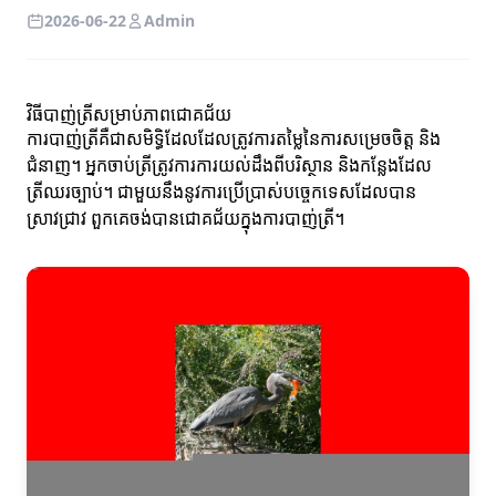
2026-06-22
Admin
វិធីបាញ់ត្រីសម្រាប់ភាពជោគជ័យ
ការបាញ់ត្រីគឺជាសមិទ្ធិដែលដែលត្រូវការតម្លៃនៃការសម្រេចចិត្ត និង
ជំនាញ។ អ្នកចាប់ត្រីត្រូវការការយល់ដឹងពីបរិស្ថាន និងកន្លែងដែល
ត្រីឈរច្បាប់។ ជាមួយនឹងនូវការប្រើប្រាស់បច្ចេកទេសដែលបាន
ស្រាវជ្រាវ ពួកគេចង់បានជោគជ័យក្នុងការបាញ់ត្រី។