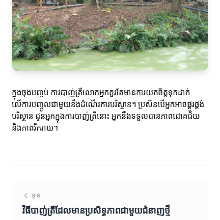
ក្នុងចុងបញ្ចប់ ការបាញ់ត្រីលោកអ្នកគួរតែមានការយកចិត្តទុកដាក់
លើការបញ្ចូលជាមួយនឹងដំណើរការបរិស្ថាន។ ប្រសិនបើអ្នកអាចផ្គូរផ្គង់
បរិស្ថាន ជូនអ្នកក្នុងការបាញ់ត្រីនោះ អ្នកនឹងទទួលបានភាពជោគជ័យ
និងភាពរីករាយ។
មុន
វិធីបាញ់ត្រីដែលមានប្រសិទ្ធភាពជាមួយជំនាញថ្មី