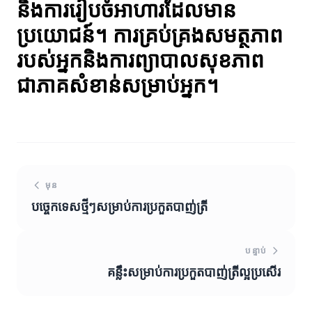
និងការរៀបចំអាហារដែលមាន
ប្រយោជន៍។ ការគ្រប់គ្រងសមត្ថភាព
របស់អ្នកនិងការព្យាបាលសុខភាព
ជាភាគសំខាន់សម្រាប់អ្នក។
មុន
បច្ចេកទេសថ្មីៗសម្រាប់ការប្រកួតបាញ់ត្រី
បន្ទាប់
គន្លឹះសម្រាប់ការប្រកួតបាញ់ត្រីល្អប្រសើរ