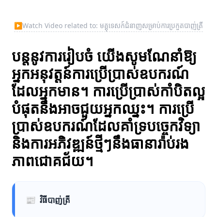
▶
Watch Video related to: មគ្គុទេសក៍ជំនាញសម្រាប់ការប្រកួតបាញ់ត្រី
បន្ដនូវការរៀបចំ យើងសូមណែនាំឱ្យ
អ្នកអនុវត្តន៍ការប្រើប្រាស់ឧបករណ៍
ដែលអ្នកមាន។ ការប្រើប្រាស់កាំបិតល្អ
បំផុតនឹងអាចជួយអ្នកឈ្នះ។ ការប្រើ
ប្រាស់ឧបករណ៍ដែលគាំទ្របច្ចេកវិទ្យា
និងការអភិវឌ្ឍន៍ថ្មីៗនឹងធានារ៉ាប់រង
ភាពជោគជ័យ។
📰
វិធីបាញ់ត្រី