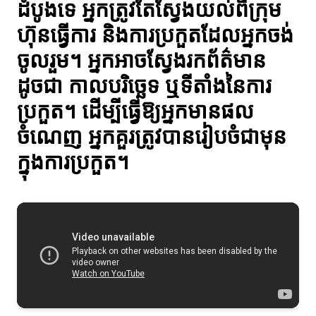
ដំបូងទេ អ្នកត្រូវតែស្វែងយល់ពីក្រុម
ហ៊ុនធ្វើការ និងការប្រកួតដែលអ្នកចង់
ចូលរួម។ អ្នកអាចស្វែងរកព័ត៌មាន
ដូចជា កាលបរិច្ឆេទ ឬទីតាំងនៃការ
ប្រកួត។ ដើម្បីធ្វើឱ្យអ្នកមានផល
ចំណេញ អ្នកគួរត្រូវបានរៀបចំជាមុន
ក្នុងការប្រកួត។