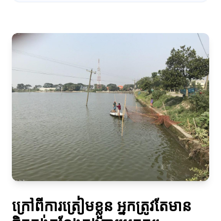
ក្រៅពីការត្រៀមខ្លួន អ្នកត្រូវតែមាន