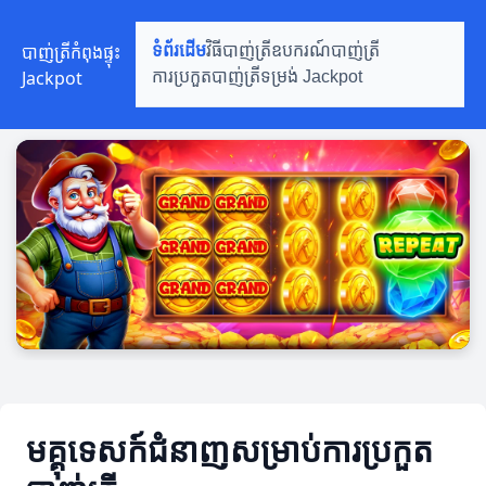
បាញ់ត្រីកំពុងផ្ទុះ
ទំព័រដើម
វិធីបាញ់ត្រី
ឧបករណ៍បាញ់ត្រី
Jackpot
ការប្រកួតបាញ់ត្រី
ទម្រង់ Jackpot
មគ្គុទេសក៍ជំនាញសម្រាប់ការប្រកួត