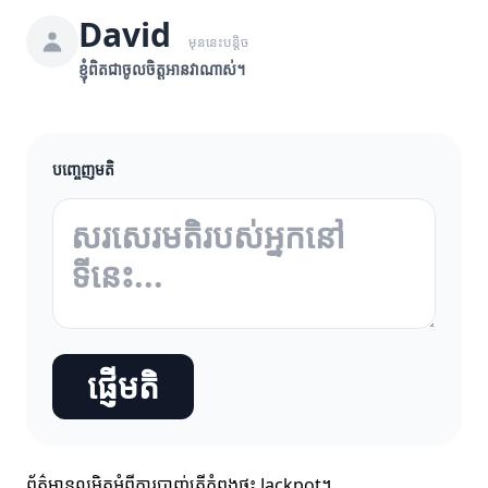
David
មុននេះបន្តិច
ខ្ញុំពិតជាចូលចិត្តអានវាណាស់។
បញ្ចេញមតិ
ផ្ញើមតិ
ព័ត៌មានលម្អិតអំពីការបាញ់ត្រីកំពុងផ្ទុះ Jackpot។