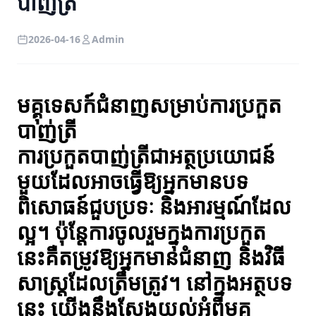
បាញ់ត្រី
2026-04-16
Admin
មគ្គុទេសក៍ជំនាញសម្រាប់ការប្រកួត
បាញ់ត្រី
ការប្រកួតបាញ់ត្រីជាអត្ថប្រយោជន៍
មួយដែលអាចធ្វើឱ្យអ្នកមានបទ
ពិសោធន៍ជួបប្រទៈ និងអារម្មណ៍ដែល
ល្អ។ ប៉ុន្តែការចូលរួមក្នុងការប្រកួត
នេះគឺតម្រូវឱ្យអ្នកមានជំនាញ និងវិធី
សាស្ត្រដែលត្រឹមត្រូវ។ នៅក្នុងអត្ថបទ
នេះ យើងនឹងស្វែងយល់អំពីមគ្គុ