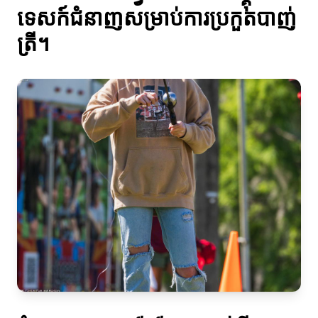
ទេសក៍ជំនាញសម្រាប់ការប្រកួតបាញ់
ត្រី។