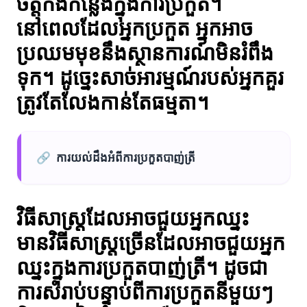
ចិត្តកង់កន្លែងក្នុងការប្រកួត។
នៅពេលដែលអ្នកប្រកួត អ្នកអាច
ប្រឈមមុខនឹងស្ថានការណ៍មិនរំពឹង
ទុក។ ដូច្នេះសាច់អារម្មណ៍របស់អ្នកគួរ
ត្រូវតែលែងកាន់តែធម្មតា។
🔗
ការយល់ដឹងអំពីការប្រកួតបាញ់ត្រី
វិធីសាស្ត្រដែលអាចជួយអ្នកឈ្នះ
មានវិធីសាស្ត្រច្រើនដែលអាចជួយអ្នក
ឈ្នះក្នុងការប្រកួតបាញ់ត្រី។ ដូចជា
ការសំរាប់បន្ទាប់ពីការប្រកួតនីមួយៗ