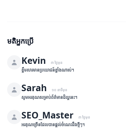
មតិអ្នកប្រើ
Kevin
៣ ថ្ងៃមុន
ខ្លឹមសារមានប្រយោជន៍ខ្លាំងណាស់។
Sarah
១០ នាទីមុន
សូមអរគុណសម្រាប់ព័ត៌មានដ៏ល្អនេះ។
SEO_Master
៣ ថ្ងៃមុន
អរគុណច្រើនដែលបានផ្តល់ចំណេះដឹងថ្មីៗ។