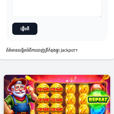
ផ្ញើមតិ
ព័ត៌មានលម្អិតអំពីការបាញ់ត្រីកំពុងផ្ទុះ Jackpot។