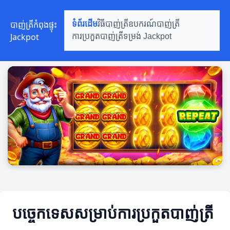
បាញ់ត្រីកំពុងផ្ទុះ
ទំព័រដើម
វិធីបាញ់ត្រី
ឧបករណ៍បាញ់ត្រី
Jackpot
ការប្រកួតបាញ់ត្រី
ទម្រង់ Jackpot
បច្ចេកទេសសម្រាប់ការប្រកួតបាញ់ត្រី