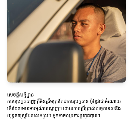
សេចក្តីសន្និដ្ឋាន
ការបប្រកួតបាញ់ត្រីមិនត្រឹមត្រូវតែជាការប្រកួតទេ ប៉ុន្តែវាជាអំណោយ
ថ្មើរដែលមានអារម្មណ៍បណ្តេញ។ ដោយការប្រើប្រាស់បច្ចេកទេសនិង
យុទ្ធសាស្ត្រដែលសមស្រប អ្នកអាចឈ្នះការប្រកួតបាន។