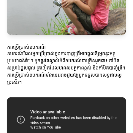
ការប្រើប្រាស់ឧបករណ៍
ឧបករណ៍ដែលអ្នកប្រើប្រាស់ក្នុងការបាញ់ត្រីអាចផ្តល់ឱ្យអ្នកនូវអត្ថ
ប្រយោជន៍ធំៗ។ អ្នកគួរតែស្គាល់អំពីឧបករណ៍ជាច្រើនដូចជា៖ កាំបិត
សម្រាប់ជួសជុល ត្រចៀកដែលមានសមត្ថភាពខ្ពស់ និងកាំបិតបាញ់ត្រី។
ការប្រើប្រាស់ឧបករណ៍ទាំងនេះអាចជួយឱ្យអ្នកទទួលបានលទ្ធផលល្អ
ប្រសើរ។