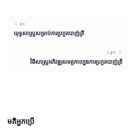
មុន
យុទ្ធសាស្ត្រសម្រាប់ការប្រកួតបាញ់ត្រី
បន្ទាប់
វិធីសាស្ត្រអភិវឌ្ឍសមត្ថភាពក្នុងការប្រកួតបាញ់ត្រី
មតិអ្នកប្រើ