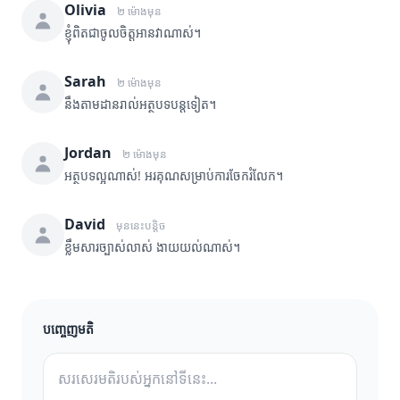
Olivia
២ ម៉ោងមុន
ខ្ញុំពិតជាចូលចិត្តអានវាណាស់។
Sarah
២ ម៉ោងមុន
នឹងតាមដានរាល់អត្ថបទបន្តទៀត។
Jordan
២ ម៉ោងមុន
អត្ថបទល្អណាស់! អរគុណសម្រាប់ការចែករំលែក។
David
មុននេះបន្តិច
ខ្លឹមសារច្បាស់លាស់ ងាយយល់ណាស់។
បញ្ចេញមតិ