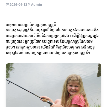
2026-04-13
Admin
បច្ចេកទេសសម្រាប់ការប្រកួតបាញ់ត្រី
ការប្រកួតបាញ់ត្រីគឺជាអនុស្សាវរីយ៍មួយនៃការប្រកួតដែលមានការកើត
មានប្រកបដោយភាពរំភើបនិងការប្រកួតប្រជែង។ ដើម្បីឱ្យអ្នកឈ្នះក្នុង
ការប្រកួតនេះ អ្នកត្រូវតែមានបច្ចេកទេសនិងយុទ្ធសាស្ត្រ​ដែលសម
ស្រប។ នៅក្នុងអត្ថបទនេះ យើងនឹងពិនិត្យមើលបច្ចេកទេសនិងយុទ្ធ
សាស្ត្រដែលអាចជួយអ្នកប្រឈមមុខជាមួយការប្រកួតបាញ់ត្រី។