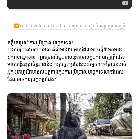
▶
Watch Video related to: បច្ចេកទេសសម្រាប់ការប្រកួតបាញ់ត្រី
គន្លឹះសម្រាប់ការប្រើប្រាស់បច្ចេកទេស
ការប្រើប្រាស់បច្ចេកទេស គឺជាអច្ឆរិយៈមួយដែលអាចធ្វើឱ្យអ្នកមាន
ឱកាសឈ្នះខ្ពស់។ អ្នកគួរតែស្វែងរកបច្ចេកទេសក្នុងការបាញ់ត្រីដែល
អាចបង្កើនប្រសិទ្ធភាពនិងការប្រកួតប្រជែងរបស់អ្នក។ ទៅឆ្ងាយរបស់
អ្នក អ្នកត្រូវតែមានសមត្ថភាពក្នុងការប្រើប្រាស់បច្ចេកទេសនៅពេល
ដែលមានការប្រកួតប្រជែង។