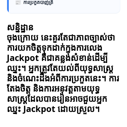
📰
ការប្រកួតបាញ់ត្រី
សន្និដ្ឋាន
ចុងក្រោយ នេះគួរតែជាភាពច្បាស់ថា
ការយកចិត្តទុកដាក់ក្នុងការលេង
Jackpot គឺជាគន្លងសំខាន់ដើម្បី
ឈ្នះ។ អ្នកត្រូវតែយល់ពីយុទ្ធសាស្ត្រ
និងចំណេះដឹងអំពីការប្រកួតនេះ។ ការ
តែងចិត្ត និងការអនុវត្តតាមយុទ្ធ
សាស្ត្រដែលបានរៀនអាចជួយអ្នក
ឈ្នះ Jackpot ដោយស្រួល។