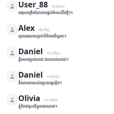
User_88
២ ម៉ោងមុន
អរគុណច្រើនដែលបានផ្តល់ចំណេះដឹងថ្មីៗ។
Alex
ម្សិលមិញ
សូមអរគុណសម្រាប់ព័ត៌មានដ៏ល្អនេះ។
Daniel
១០ នាទីមុន
ខ្លឹមសារច្បាស់លាស់ ងាយយល់ណាស់។
Daniel
២ ម៉ោងមុន
នឹងតាមដានរាល់អត្ថបទបន្តទៀត។
Olivia
១០ នាទីមុន
ខ្ញុំពិតជាចូលចិត្តអានវាណាស់។