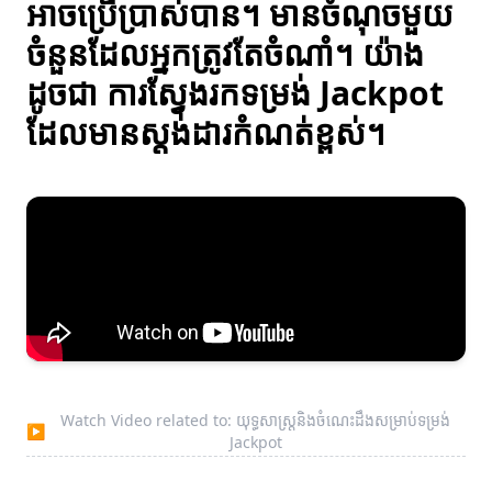
អាចប្រើប្រាស់បាន។ មានចំណុចមួយ
ចំនួនដែលអ្នកត្រូវតែចំណាំ។ យ៉ាង
ដូចជា ការស្វែងរកទម្រង់ Jackpot
ដែលមានស្តង់ដារកំណត់ខ្ពស់។
Watch Video related to: យុទ្ធសាស្ត្រនិងចំណេះដឹងសម្រាប់ទម្រង់
▶
Jackpot