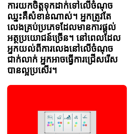
ការយកចិត្តទុកដាក់ទៅលើចំណុច
ឈ្នះគឺសំខាន់ណាស់។ អ្នកត្រូវតែ
លេងគ្រប់ប្រភេទដែលមានការផ្តល់
អត្ថប្រយោជន៍ច្រើន។ នៅពេលដែល
អ្នកយល់ពីការលេងនៅលើចំណុច
ជាក់លាក់ អ្នកអាចធ្វើការជ្រើសរើស
បានល្អប្រសើរ។