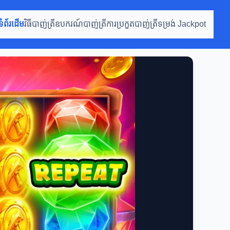
ទំព័រដើម
វិធីបាញ់ត្រី
ឧបករណ៍បាញ់ត្រី
ការប្រកួតបាញ់ត្រី
ទម្រង់ Jackpot