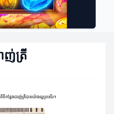
ញ់ត្រី
ទីកន្លែងបាញ់ត្រីបានយ៉ាងល្អប្រសើរ។