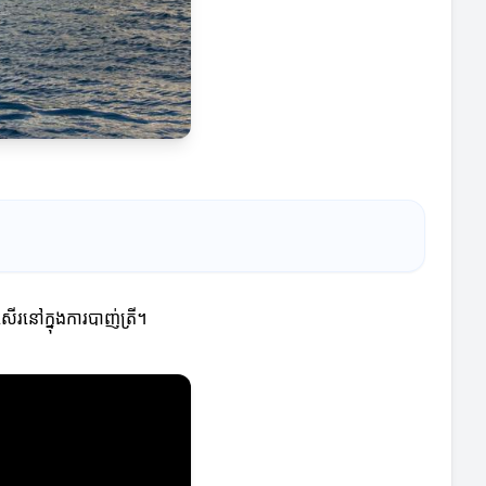
សើរនៅក្នុងការបាញ់ត្រី។