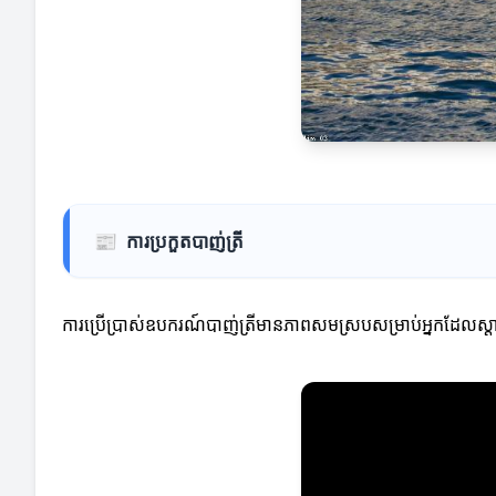
📰
ការប្រកួតបាញ់ត្រី
ការប្រើប្រាស់ឧបករណ៍បាញ់ត្រីមានភាពសមស្របសម្រាប់អ្នកដែលស្ដាប់ដូ