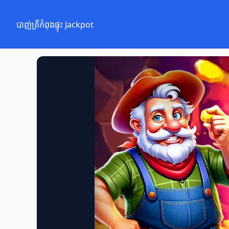
បាញ់ត្រីកំពុងផ្ទុះ Jackpot