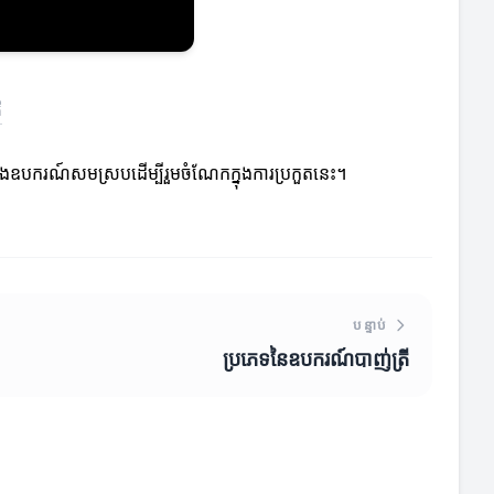
ី
 និងឧបករណ៍សមស្របដើម្បីរួមចំណែកក្នុងការប្រកួតនេះ។
បន្ទាប់
ប្រភេទនៃឧបករណ៍បាញ់ត្រី