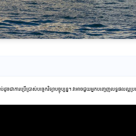
ចជាការប្រើប្រាស់បច្ចេកវិទ្យាបច្ចុប្បន្ន។ វាអាចជួយអ្នកបញ្ចេញលទ្ធផលល្អប្រ