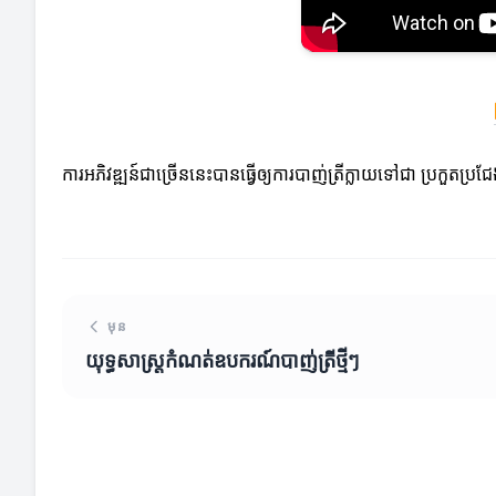
ការអភិវឌ្ឍន៍ជាច្រើននេះបានធ្វើឲ្យការបាញ់ត្រីក្លាយទៅជា ប្រកួត
មុន
យុទ្ធសាស្ត្រកំណត់ឧបករណ៍បាញ់ត្រីថ្មីៗ