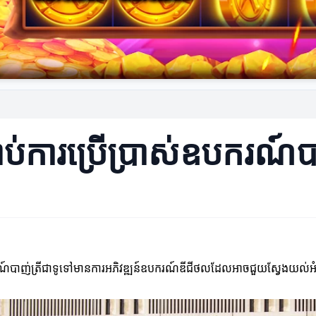
ាប់ការប្រើប្រាស់ឧបករណ៍បា
ករណ៍បាញ់ត្រីជាទូទៅមានការអភិវឌ្ឍន៍ឧបករណ៍ឌីជីថលដែលអាចជួយស្វែងយល់អំពី