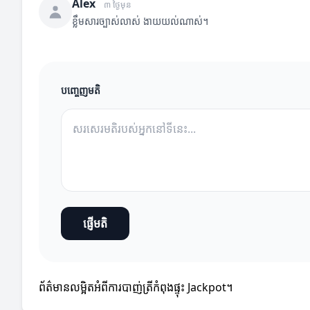
Alex
៣ ថ្ងៃមុន
ខ្លឹមសារច្បាស់លាស់ ងាយយល់ណាស់។
បញ្ចេញមតិ
ផ្ញើមតិ
ព័ត៌មានលម្អិតអំពីការបាញ់ត្រីកំពុងផ្ទុះ Jackpot។