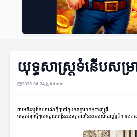
យុទ្ធសាស្ត្រទំនើបសម្រ
2026-04-24
Admin
ការអភិវឌ្ឍន៍ឧបករណ៍ថ្មីៗនៅក្នុងឧស្សាហកម្មបាញ់ត្រី
បច្ចេកវិទ្យាថ្មីៗបានជួយបង្កើនសមត្ថភាពនៃឧបករណ៍បាញ់ត្រី។ ឧប