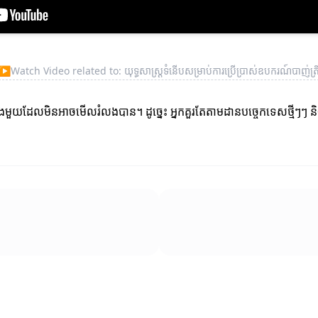
▶
Watch Video related to: យុទ្ធសាស្ត្រទំនើបសម្រាប់ការប្រើប្រាស់ឧបករណ៍បាញ់ត្រ
ប្រជែងមួយដែលមិនអាចមើលរំលងបាន។ ដូច្នេះ អ្នកគួរតែតាមដានបច្ចេកទេសថ្មីៗៗ