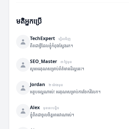
មតិអ្នកប្រើ
TechExpert
ម្សិលមិញ
ពិតជាអ្វីដែលខ្ញុំកំពុងស្វែងរក។
SEO_Master
៣ ថ្ងៃមុន
សូមអរគុណសម្រាប់ព័ត៌មានដ៏ល្អនេះ។
Jordan
២ ម៉ោងមុន
អត្ថបទល្អណាស់! អរគុណសម្រាប់ការចែករំលែក។
Alex
មុននេះបន្តិច
ខ្ញុំពិតជាចូលចិត្តអានវាណាស់។