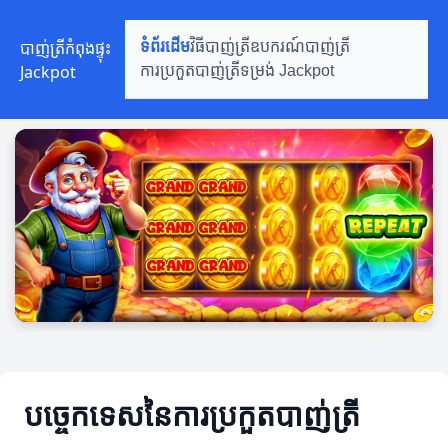
បាញ់ត្រីកំពុងផ្ទុះ
ទំព័រដើម
វិធីបាញ់ត្រី
ឧបករណ៍បាញ់ត្រី
Jackpot
ការប្រកួតបាញ់ត្រី
ទម្រង់ Jackpot
បច្ចេកទេសនៃការប្រកួតបាញ់ត្រី