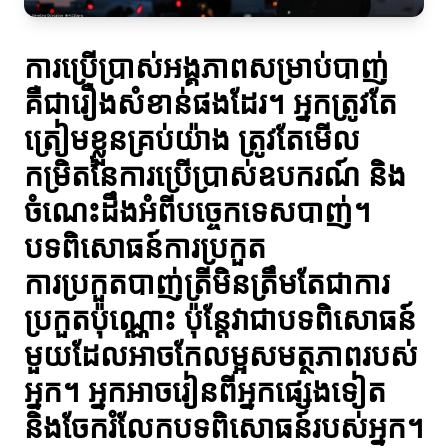
ការប្រើប្រាស់អង្គភាពសម្រាប់បាញ់
គឺជារឿងសំខាន់ផងដែរ។ អ្នកត្រូវតែ
ត្រៀមខ្លួនគ្រប់យ៉ាង ត្រូវតែមើល
កម្រិតនៃការប្រើប្រាស់ឧបករណ៍ និង
ចំណេះដឹងអំពីបច្ចេកទេសបាញ់។
បទពិសោធន៍ការប្រកួត
ការប្រកួតបាញ់ត្រីមិនត្រឹមតែជាការ
ប្រកួតប៉ុណ្ណោះ ប៉ុន្តែវាជាបទពិសោធន៍
មួយដែលអាចកែលម្អសមត្ថភាពរបស់
អ្នក។ អ្នកអាចរៀនពីអ្នកផ្សេងទៀត
និងចែករំលែកបទពិសោធន៍របស់អ្នក។