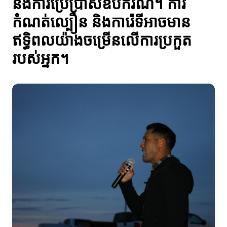
និងការប្រើប្រាស់ឧបករណ៍។ ការ
កំណត់ល្បឿន និងការ៉េទីអាចមាន
ឥទ្ធិពលយ៉ាងចម្រើនលើការប្រកួត
របស់អ្នក។