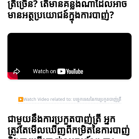
ត្រីច្រើន? តើមានគន្លងណាដែលអាច
មានអត្ថប្រយោជន៍ក្នុងការបាញ់?
▶
Watch Video related to: បច្ចេកទេសនៃការប្រកួតបាញ់ត្រី
ជាមួយនឹងការប្រកួតបាញ់ត្រី អ្នក
ត្រូវតែមើលឃើញពីកម្រិតនៃការបាញ់