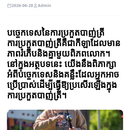
2026-06-28
Admin
បច្ចេកទេសនៃការប្រកួតបាញ់ត្រី
ការប្រកួតបាញ់ត្រីគឺជាកីឡាដែលមាន
ភាពរំភើបនិងគ្នាមួយពិភពលោក។
នៅក្នុងអត្ថបទនេះ យើងនឹងពិភាក្សា
អំពីបច្ចេកទេសនិងគន្លឹះដែលអ្នកអាច
ប្រើប្រាស់ដើម្បីធ្វើឱ្យប្រសើរឡើងក្នុង
ការប្រកួតបាញ់ត្រី។