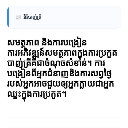
📰
វិធីបាញ់ត្រី
សមត្ថភាព និងការបង្រៀន
ការអភិវឌ្ឍន៍សមត្ថភាពក្នុងការប្រកួត
បាញ់ត្រីគឺជាចំណុចសំខាន់។ ការ
បង្រៀនពីអ្នកជំនាញនិងការសព្វថ្ងៃ
របស់អ្នកអាចជួយឲ្យអ្នកក្លាយជាអ្នក
ឈ្នះក្នុងការប្រកួត។