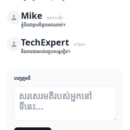
Mike
មុននេះបន្តិច
ខ្ញុំពិតជាចូលចិត្តអានវាណាស់។
TechExpert
៣ ថ្ងៃមុន
នឹងតាមដានរាល់អត្ថបទបន្តទៀត។
បញ្ចេញមតិ