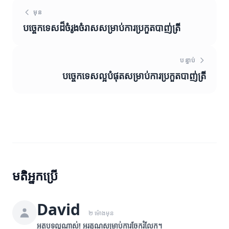
មុន
បច្ចេកទេសដ៏ចំរូងចំរាសសម្រាប់ការប្រកួតបាញ់ត្រី
បន្ទាប់
បច្ចេកទេសល្អបំផុតសម្រាប់ការប្រកួតបាញ់ត្រី
មតិអ្នកប្រើ
David
២ ម៉ោងមុន
អត្ថបទល្អណាស់! អរគុណសម្រាប់ការចែករំលែក។