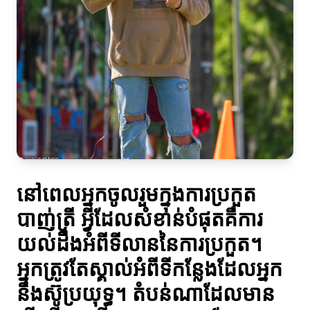
នៅពេលអ្នកចូលរួមក្នុងការប្រកួត
បាញ់ត្រី អ្វីដែលសំខាន់បំផុតគឺការ
យល់ដឹងអំពីទីលាននៃការប្រកួត។
អ្នកត្រូវតែស្គាល់អំពីទីកន្លែងដែលអ្នក
នឹងស៊ូប្រយុទ្ធ។ តំបន់ណាដែលមាន