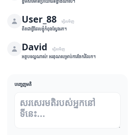
ខ្លឹមសារមានប្រយោជន៍ខ្លាំងណាស់។
User_88
ម្សិលមិញ
ពិតជាអ្វីដែលខ្ញុំកំពុងស្វែងរក។
David
ម្សិលមិញ
អត្ថបទល្អណាស់! អរគុណសម្រាប់ការចែករំលែក។
បញ្ចេញមតិ