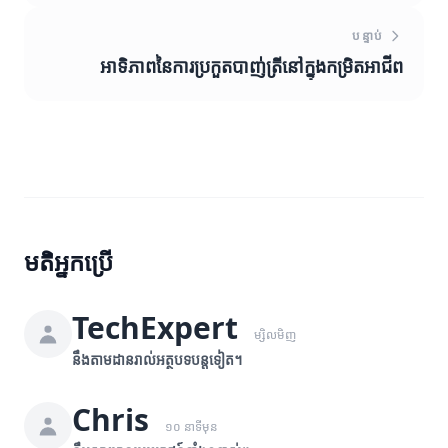
បន្ទាប់
អាទិភាពនៃការប្រកួតបាញ់ត្រីនៅក្នុងកម្រិតអាជីព
មតិអ្នកប្រើ
TechExpert
ម្សិលមិញ
នឹងតាមដានរាល់អត្ថបទបន្តទៀត។
Chris
១០ នាទីមុន