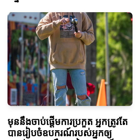
មុននឹងចាប់ផ្តើមការប្រកួត អ្នកត្រូវតែ
បានរៀបចំឧបករណ៍របស់អ្នកឲ្យ