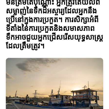
មិនត្រឹមតែប៉ុណ្ណោះ អ្នកត្រូវតែយល់ពី
សម្លាញ់នៃទឹកដ៏អស្ចារ្យដែលអ្នកនឹង
ប្រើនៅក្នុងការប្រកួត។ ការសិក្សាអំពី
ទីតាំងនៃការប្រកួតនិងសមាសភាព
ទឹកអាចជួយអ្នកជ្រើសរើសយុទ្ធសាស្ត្រ
ដែលត្រឹមត្រូវ។