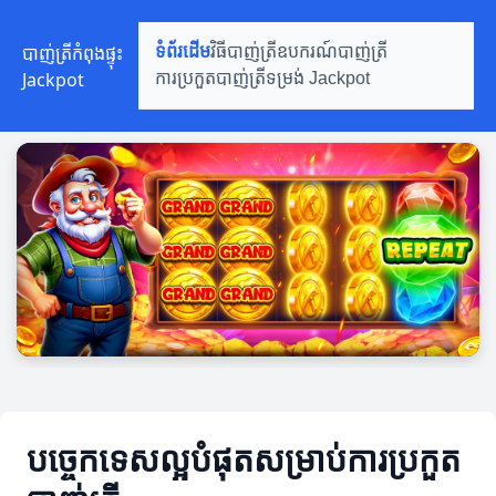
បាញ់ត្រីកំពុងផ្ទុះ
ទំព័រដើម
វិធីបាញ់ត្រី
ឧបករណ៍បាញ់ត្រី
Jackpot
ការប្រកួតបាញ់ត្រី
ទម្រង់ Jackpot
បច្ចេកទេសល្អបំផុតសម្រាប់ការប្រកួត