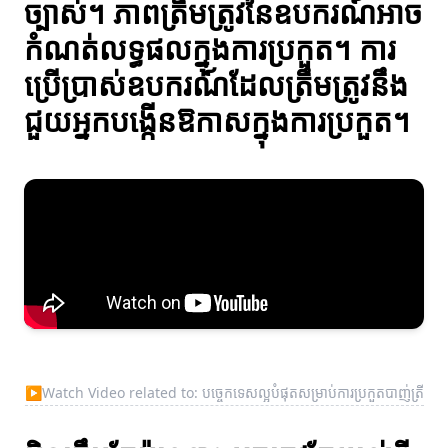
ច្បាស់។ ភាពត្រឹមត្រូវនៃឧបករណ៍អាច
កំណត់លទ្ធផលក្នុងការប្រកួត។ ការ
ប្រើប្រាស់ឧបករណ៍ដែលត្រឹមត្រូវនឹង
ជួយអ្នកបង្កើនឱកាសក្នុងការប្រកួត។
▶
Watch Video related to: បច្ចេកទេសល្អបំផុតសម្រាប់ការប្រកួតបាញ់ត្រី