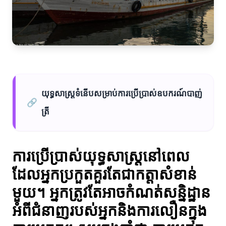
យុទ្ធសាស្ត្រទំនើបសម្រាប់ការប្រើប្រាស់ឧបករណ៍បាញ់
🔗
ត្រី
ការប្រើប្រាស់យុទ្ធសាស្ត្រនៅពេល
ដែលអ្នកប្រកួតគួរតែជាកត្តាសំខាន់
មួយ។ អ្នកត្រូវតែអាចកំណត់សន្និដ្ឋាន
អំពីជំនាញរបស់អ្នកនិងការលឿនក្នុង