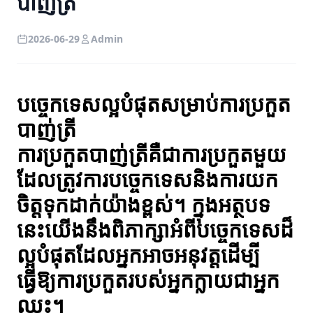
បាញ់ត្រី
2026-06-29
Admin
បច្ចេកទេសល្អបំផុតសម្រាប់ការប្រកួត
បាញ់ត្រី
ការប្រកួតបាញ់ត្រីគឺជាការប្រកួតមួយ
ដែលត្រូវការបច្ចេកទេសនិងការយក
ចិត្តទុកដាក់យ៉ាងខ្ពស់។ ក្នុងអត្ថបទ
នេះយើងនឹងពិភាក្សាអំពីបច្ចេកទេសដ៏
ល្អបំផុតដែលអ្នកអាចអនុវត្តដើម្បី
ធ្វើឱ្យការប្រកួតរបស់អ្នកក្លាយជាអ្នក
ឈ្នះ។