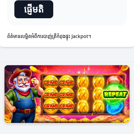
ផ្ញើមតិ
ព័ត៌មានលម្អិតអំពីការបាញ់ត្រីកំពុងផ្ទុះ Jackpot។