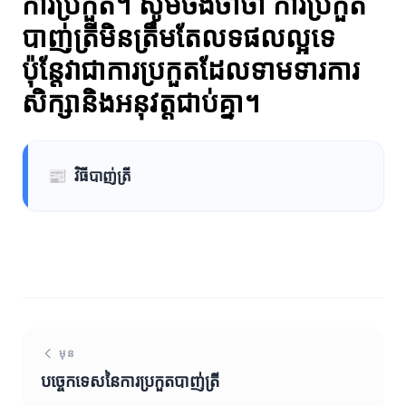
ការប្រកួត។ សូមចងចាំថា ការប្រកួត
បាញ់ត្រីមិនត្រឹមតែលទផលល្អទេ
ប៉ុន្តែវាជាការប្រកួតដែលទាមទារការ
សិក្សានិងអនុវត្តជាប់គ្នា។
📰
វិធីបាញ់ត្រី
មុន
បច្ចេកទេសនៃការប្រកួតបាញ់ត្រី