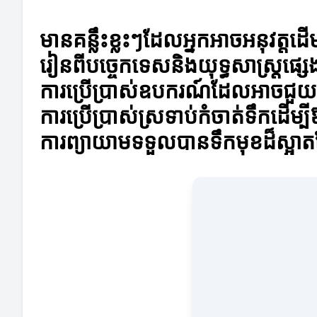
មានគន្លឹះខ្លះៗដែលអ្នកអាចអនុវត្តដើ
រៀនពីបច្ចេកទេសនិងយុទ្ធសាស្ត្រផ្ស
ការប្រើប្រាស់ឧបករណ៍ដែលអាចជួយប្រ
ការប្រើប្រាស់ស្រទាប់កំចាត់ទឹកដើម្
ការព្យាយាមទទួលបានទឹកមុខដ៏ស្អា