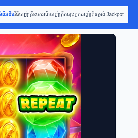
ទំព័រដើម
វិធីបាញ់ត្រី
ឧបករណ៍បាញ់ត្រី
ការប្រកួតបាញ់ត្រី
ទម្រង់ Jackpot