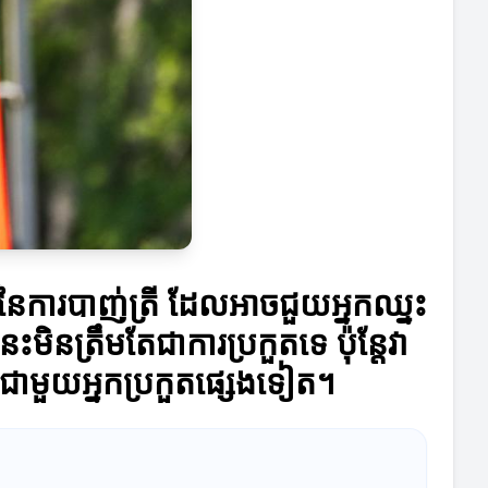
ស់នៃការបាញ់ត្រី ដែលអាចជួយអ្នកឈ្នះ
មិនត្រឹមតែជាការប្រកួតទេ ប៉ុន្តែវា
ជាមួយអ្នកប្រកួតផ្សេងទៀត។