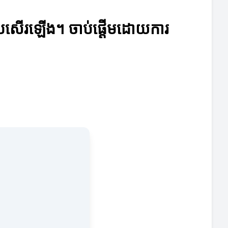
់តែប្រសើរឡើង។ ចាប់ផ្តើមដោយការ