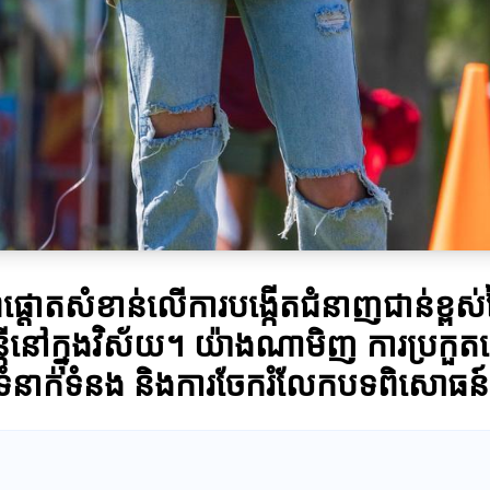
ជីពផ្តោតសំខាន់លើការបង្កើតជំនាញជាន់ខ្ព
រ្តីនៅក្នុងវិស័យ។ យ៉ាងណាមិញ ការប្រកួតនេះ
ញទំនាក់ទំនង និងការចែករំលែកបទពិសោធន៍