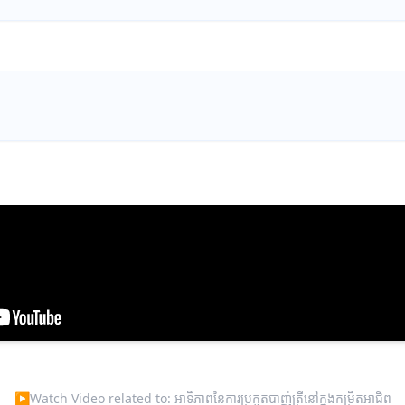
▶
Watch Video related to: អាទិភាពនៃការប្រកួតបាញ់ត្រីនៅក្នុងកម្រិតអាជីព