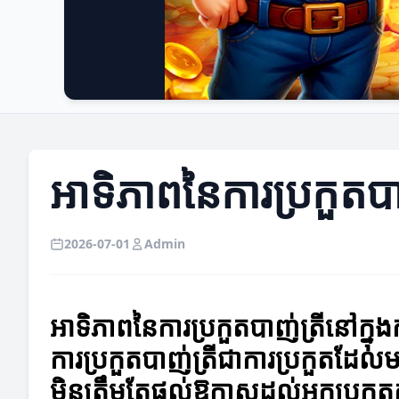
អាទិភាពនៃការប្រកួតបាញ
2026-07-01
Admin
អាទិភាពនៃការប្រកួតបាញ់ត្រីនៅក្នុង
ការប្រកួតបាញ់ត្រីជាការប្រកួតដែល
មិនត្រឹមតែផ្តល់ឱកាសដល់អ្នកប្រកួ