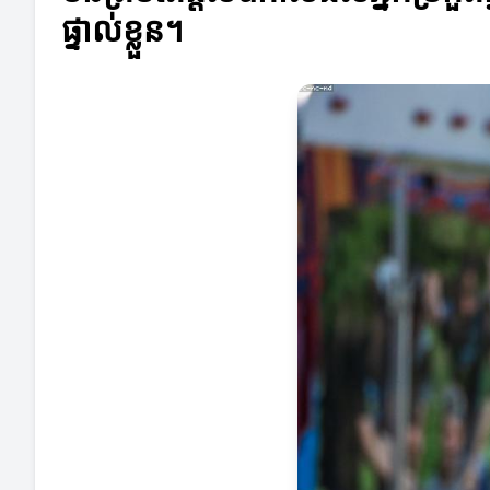
ផ្ទាល់ខ្លួន។