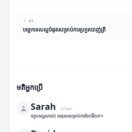
មុន
បច្ចេកទេសល្អបំផុតសម្រាប់ការប្រកួតបាញ់ត្រី
មតិអ្នកប្រើ
Sarah
៣ ថ្ងៃមុន
អត្ថបទល្អណាស់! អរគុណសម្រាប់ការចែករំលែក។