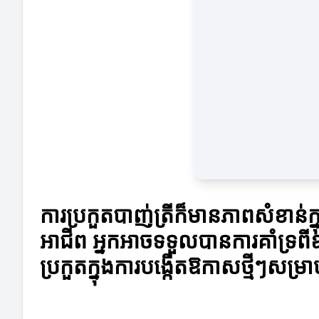
ការប្រកួតបាញ់ត្រីក៏មានភាពសំខាន់ក
អាជីព អ្នកអាចទទួលបានការគាំទ្រព
ប្រកួតក្នុងការបង្កើតឱកាសថ្មីៗសម្រាប