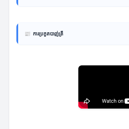
📰
ការប្រកួតបាញ់ត្រី