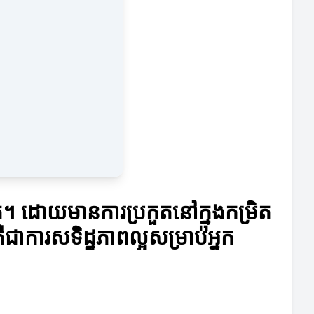
កួត។ ដោយមានការប្រកួតនៅក្នុងកម្រិត
ាការសទិដ្ឋភាពល្អសម្រាប់អ្នក