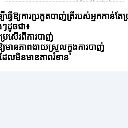
ម្បីធ្វើឱ្យការប្រកួតបាញ់ត្រីរបស់អ្នកកាន
េងៗដូចជា៖
សើរ​ពី​ការ​បាញ់
បីឱ្យមានភាពងាយស្រួលក្នុងការបាញ់
តដែលមិនមានភាពរំខាន