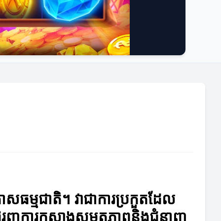
កាសធម្មជាតិ។ វាជាការប្រកួតដែល
ជួយជំរុញការកសាងសមត្ថភាពនិងជំនាញ