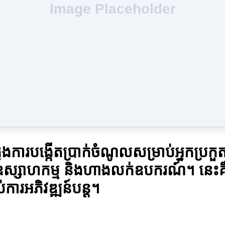
្នុងការបង្កើតប្រាក់ចំណូលសម្រាប់អ្នកប្រ
ីឧស្សាហកម្ម និងហាងលក់ឧបករណ៍។ នេះគឺជ
់ការអភិវឌ្ឍន៍បន្ដ។