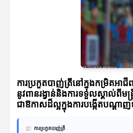
ការប្រកួតបាញ់ត្រីនៅក្នុងកម្រិតអា
នូវពានរង្វាន់និងការទទួលស្គាល់ពីមន្
ជាឱកាសដ៏ល្អក្នុងការបង្កើតបណ្ដា
📰
ការប្រកួតបាញ់ត្រី