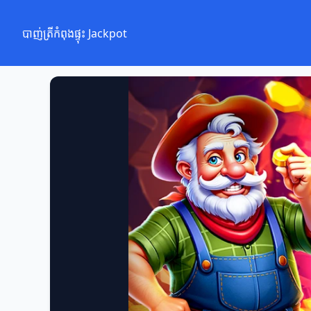
បាញ់ត្រីកំពុងផ្ទុះ Jackpot