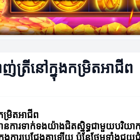
់ត្រីនៅក្នុងកម្រិតអាជីព
កម្រិតអាជីព
មានការទាក់ទងយ៉ាងជិតស្និទ្ធជាមួយបរិយា
តក្នុងការប្រជែងគ្នាឡើយ ប៉ុន្តែថែមទាំង