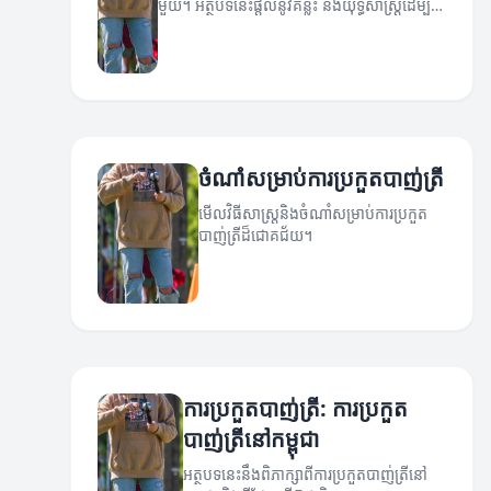
មួយ។ អត្ថបទនេះផ្តល់នូវគន្លឹះ និងយុទ្ធសាស្ត្រដើម្បី
ជួយអ្នកឈ្នះការប្រកួត។
ចំណាំសម្រាប់ការប្រកួតបាញ់ត្រី
មើលវិធីសាស្ត្រនិងចំណាំសម្រាប់ការប្រកួត
បាញ់ត្រីដ៏ជោគជ័យ។
ការប្រកួតបាញ់ត្រី: ការប្រកួត
បាញ់ត្រីនៅកម្ពុជា
អត្ថបទនេះនឹងពិភាក្សាពីការប្រកួតបាញ់ត្រីនៅ