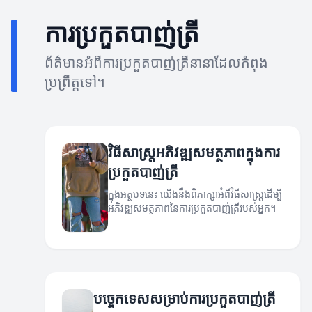
ការប្រកួតបាញ់ត្រី
ព័ត៌មានអំពីការប្រកួតបាញ់ត្រីនានាដែលកំពុង
ប្រព្រឹត្តទៅ។
វិធីសាស្ត្រអភិវឌ្ឍសមត្ថភាពក្នុងការ
ប្រកួតបាញ់ត្រី
ក្នុងអត្ថបទនេះ យើងនឹងពិភាក្សាអំពីវិធីសាស្ត្រដើម្បី
អភិវឌ្ឍសមត្ថភាពនៃការប្រកួតបាញ់ត្រីរបស់អ្នក។
បច្ចេកទេសសម្រាប់ការប្រកួតបាញ់ត្រី