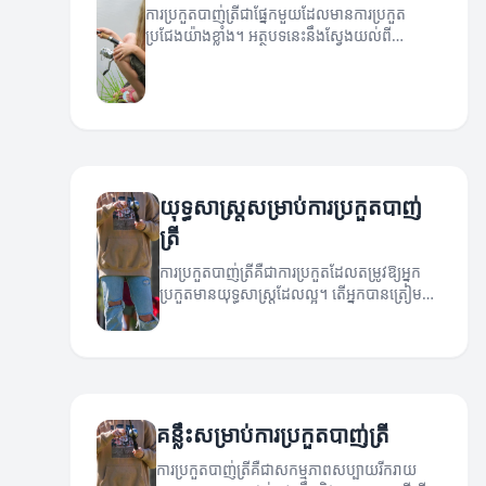
ការប្រកួតបាញ់ត្រីជាផ្នែកមួយដែលមានការប្រកួត
ប្រជែងយ៉ាងខ្លាំង។ អត្ថបទនេះនឹងស្វែងយល់ពី
បច្ចេកទេសនិងយុទ្ធសាស្ត្រដែលអាចជួយឱ្យអ្នកឈ្នះការ
ប្រកួត។
យុទ្ធសាស្ត្រសម្រាប់ការប្រកួតបាញ់
ត្រី
ការប្រកួតបាញ់ត្រីគឺជាការប្រកួតដែលតម្រូវឱ្យអ្នក
ប្រកួតមានយុទ្ធសាស្ត្រដែលល្អ។ តើអ្នកបានត្រៀម
ខ្លួនយ៉ាងដូចម្តេច?
គន្លឹះសម្រាប់ការប្រកួតបាញ់ត្រី
ការប្រកួតបាញ់ត្រីគឺជាសកម្មភាពសប្បាយរីករាយ