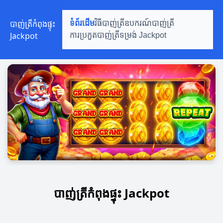
បាញ់ត្រីកំពុងផ្ទុះ
ទំព័រដើម
វិធីបាញ់ត្រី
ឧបករណ៍បាញ់ត្រី
Jackpot
ការប្រកួតបាញ់ត្រី
ទម្រង់ Jackpot
បាញ់ត្រីកំពុងផ្ទុះ Jackpot