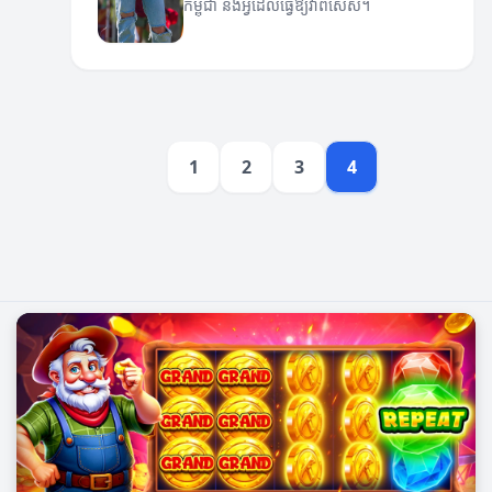
កម្ពុជា និងអ្វីដែលធ្វើឱ្យវាពិសេស។
1
2
3
4