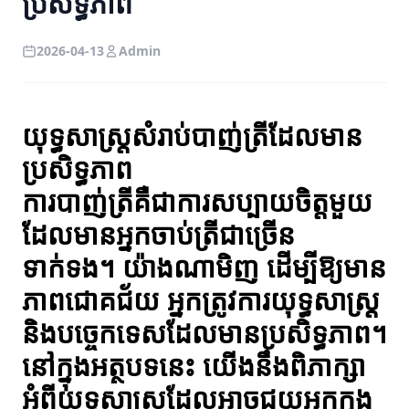
ប្រសិទ្ធភាព
2026-04-13
Admin
យុទ្ធសាស្ត្រសំរាប់បាញ់ត្រីដែលមាន
ប្រសិទ្ធភាព
ការបាញ់ត្រីគឺជាការសប្បាយចិត្តមួយ
ដែលមានអ្នកចាប់ត្រីជាច្រើន
ទាក់ទង។ យ៉ាងណាមិញ ដើម្បីឱ្យមាន
ភាពជោគជ័យ អ្នកត្រូវការយុទ្ធសាស្ត្រ
និងបច្ចេកទេសដែលមានប្រសិទ្ធភាព។
នៅក្នុងអត្ថបទនេះ យើងនឹងពិភាក្សា
អំពីយុទ្ធសាស្ត្រដែលអាចជួយអ្នកក្នុង