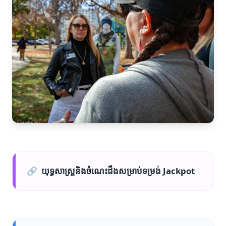
🔗
យុទ្ធសាស្ត្រនិងចំណេះដឹងសម្រាប់ទម្រង់ Jackpot