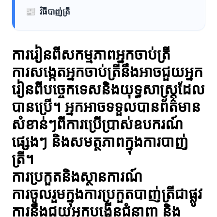
📰
វិធីបាញ់ត្រី
ការរៀនពីសកម្មភាពអ្នកចាប់ត្រី
ការសង្កេតអ្នកចាប់ត្រីនឹងអាចជួយអ្នក
រៀនពីបច្ចេកទេសនិងយុទ្ធសាស្ត្រដែល
បានប្រើ។ អ្នកអាចទទួលបានព័ត៌មាន
សំខាន់ៗពីការប្រើប្រាស់ឧបករណ៍
ផ្សេងៗ និងសមត្ថភាពក្នុងការបាញ់
ត្រី។
ការប្រកួតនិងស្ថានការណ៍
ការចូលរួមក្នុងការប្រកួតបាញ់ត្រីជាផ្លូវ
ការនឹងជួយអ្នកបង្កើនជំនាញ និង