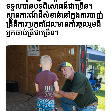
ទទួលបានបទពិសោធន៍ជាច្រើន។
ស្ថានការណ៍ដ៏សំខាន់នៅក្នុងការបាញ់
ត្រីគឺការប្រកួតដែលមានការចូលរួមពី
អ្នកចាប់ត្រីជាច្រើន។