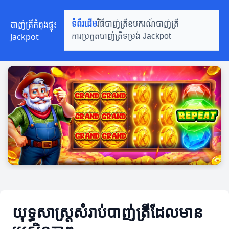
បាញ់ត្រីកំពុងផ្ទុះ
ទំព័រដើម
វិធីបាញ់ត្រី
ឧបករណ៍បាញ់ត្រី
Jackpot
ការប្រកួតបាញ់ត្រី
ទម្រង់ Jackpot
យុទ្ធសាស្ត្រសំរាប់បាញ់ត្រីដែលមាន