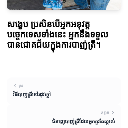
សង្ខេប ប្រសិនបើអ្នកអនុវត្ត
បច្ចេកទេសទាំងនេះ អ្នកនឹងទទួល
បានជោគជ័យក្នុងការបាញ់ត្រី។
មុន
វិធីបាញ់ត្រីនៅរដូវក្តៅ
បន្ទាប់
ជំនាញបាញ់ត្រីដែលអ្នកគួរតែស្គាល់