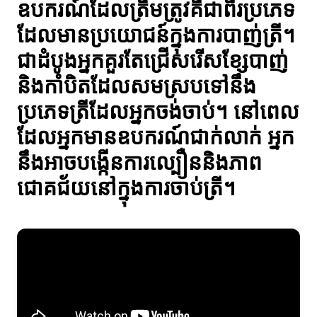
ឧបករណ៍ដែលត្រឹមត្រូវគឺជាពីរប្រភេទ
ដែលមានប្រយោជន៍ក្នុងការបាញ់ត្រី។
ជាដំបូងអ្នកគួរតែជ្រើសរើសខ្សែបាញ់
និងកាំបិតដែលសមស្របទៅនឹង
ប្រភេទត្រីដែលអ្នកចង់ចាប់។ នៅពេល
ដែលអ្នកមានឧបករណ៍ជាក់លាក់ អ្នក
នឹងអាចបង្កើនការល្បឿននិងភាព
ជោគជ័យនៅក្នុងការចាប់ត្រី។