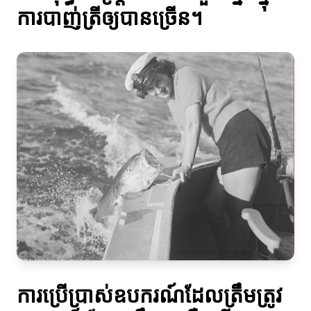
ការបាញ់ត្រីឲ្យបានច្រើន។
ការប្រើប្រាស់ឧបករណ៍ដែលត្រឹមត្រូវ