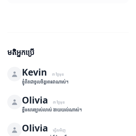
មតិអ្នកប្រើ
Kevin
៣ ថ្ងៃមុន
ខ្ញុំពិតជាចូលចិត្តអានវាណាស់។
Olivia
៣ ថ្ងៃមុន
ខ្លឹមសារច្បាស់លាស់ ងាយយល់ណាស់។
Olivia
ម្សិលមិញ