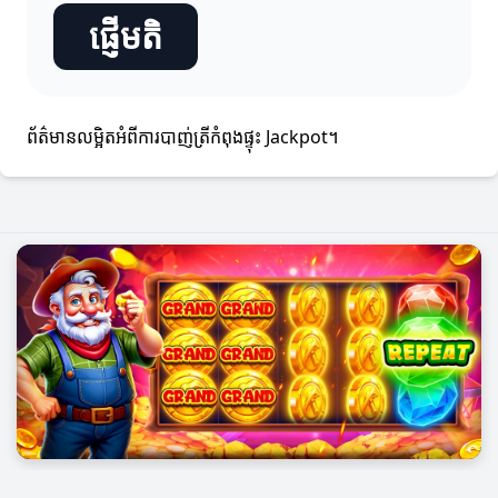
ផ្ញើមតិ
ព័ត៌មានលម្អិតអំពីការបាញ់ត្រីកំពុងផ្ទុះ Jackpot។