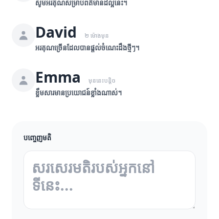
សូមអរគុណសម្រាប់ព័ត៌មានដ៏ល្អនេះ។
David
២ ម៉ោងមុន
អរគុណច្រើនដែលបានផ្តល់ចំណេះដឹងថ្មីៗ។
Emma
មុននេះបន្តិច
ខ្លឹមសារមានប្រយោជន៍ខ្លាំងណាស់។
បញ្ចេញមតិ