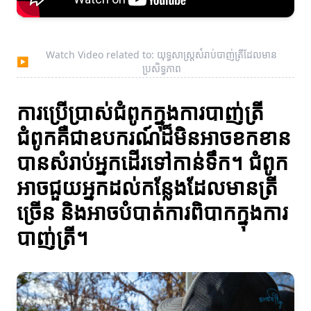
Watch Video related to: យុទ្ធសាស្ត្រសំរាប់បាញ់ត្រីដែលមាន
▶
ប្រសិទ្ធភាព
ការប្រើប្រាស់ជំពូកក្នុងការបាញ់ត្រី
ជំពូកគឺជាឧបករណ៍ដ៏មិនអាចខកខាន
បានសំរាប់អ្នកដើរទៅកាន់ទឹក។ ជំពូក
អាចជួយអ្នកដល់កន្លែងដែលមានត្រី
ច្រើន និងអាចបំបាត់ការពិបាកក្នុងការ
បាញ់ត្រី។