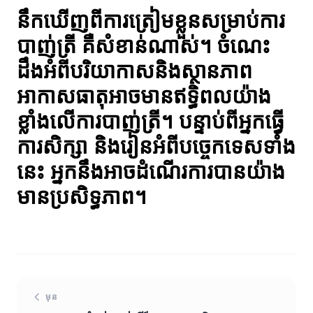
នឹកឃើញពីការត្រៀមខ្លួនសម្រាប់ការ
បាញ់ត្រី គឺសំខាន់ណាស់។ ចំណេះ
ដឹងអំពីបរិយាកាសនិងស្ថានភាព
អាកាសធាតុអាចមានឥទ្ធិពលយ៉ាង
ខ្លាំងលើការបាញ់ត្រី។ បន្ទាប់ពីអ្នកធ្វើ
ការសិក្សា និងរៀនអំពីបច្ចេកទេសទាំង
នេះ អ្នកនឹងអាចដំណើរការបានយ៉ាង
មានប្រសិទ្ធភាព។
មុន