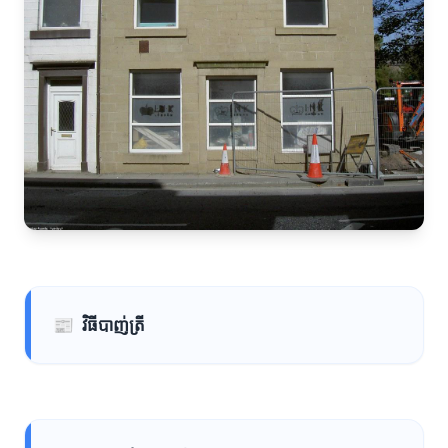
📰
វិធីបាញ់ត្រី