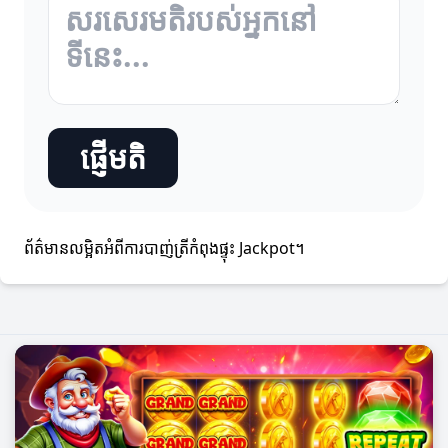
ផ្ញើមតិ
ព័ត៌មានលម្អិតអំពីការបាញ់ត្រីកំពុងផ្ទុះ Jackpot។