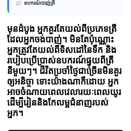
📰
ឧបករណ៍បាញ់ត្រី
មុនដំបូង អ្នកគួរតែយល់ពីប្រភេទត្រី
ដែលអ្នកចង់បាញ់។ មិនតែប៉ុណ្ណោះ
អ្នកត្រូវតែយល់ពីទិសដៅនៃទឹក និង
របៀបប្រើប្រាស់ឧបករណ៍ផ្ទុយពីត្រី
នីមួយៗ។ ជីវិតប្រចាំថ្ងៃជាច្រើនមិនគួរ
ឲ្យអនិច្ចា ទោះយ៉ាងណាក៏ដោយ អ្នក
អាចចំណាយពេលវេលារយៈពេលយូរ
ដើម្បីរៀននិងកែលម្អជំនាញរបស់
អ្នក។