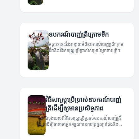
កាបូបកាន់តែច្រើននៅក្នុងការបាញ់ត្រី។
ឧបករណ៍បាញ់ត្រីក្រោមទឹក
អត្ថបទនេះនឹងពន្យល់អំពីឧបករណ៍បាញ់ត្រីក្រោម
ទឹកនិងវិធីសាស្ត្រប្រើប្រាស់សម្រាប់អ្នកចាប់ត្រី។
វិធីសាស្ត្រប្រើប្រាស់ឧបករណ៍បាញ់
ត្រីដើម្បីឲ្យមានប្រសិទ្ធភាព
ស្វែងយល់ពីវិធីសាស្ត្រប្រើប្រាស់ឧបករណ៍បាញ់ត្រី
ដើម្បីធានាថាអ្នកទទួលបានការប្រកួតប្រជែងនិង
ផលិតភាពល្អបំផុត។