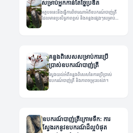
សម្រាប់អ្នកកាន់តែច្នៃប្រឌិត
អត្ថបទនេះនឹងធ្វើការពិចារណាអំពីឧបករណ៍បាញ់ត្រី
ដែលមានប្រសិទ្ធភាពខ្ពស់ និងគន្លងផ្សេងៗសម្រាប់អ្នក
ដែលចង់កែលម្អជំនាញសមុទ្រ។
គន្លងពិសេសសម្រាប់ការប្រើ
ប្រាស់ឧបករណ៍បាញ់ត្រី
ស្វែងយល់អំពីគន្លងពិសេសនៃការប្រើប្រាស់
ឧបករណ៍បាញ់ត្រី និងភាពចម្រុះរបស់វា។
ឧបករណ៍បាញ់ត្រីក្រោមទឹក: ការ
ស្វែងរកនូវឧបករណ៍ដ៏ល្អបំផុត