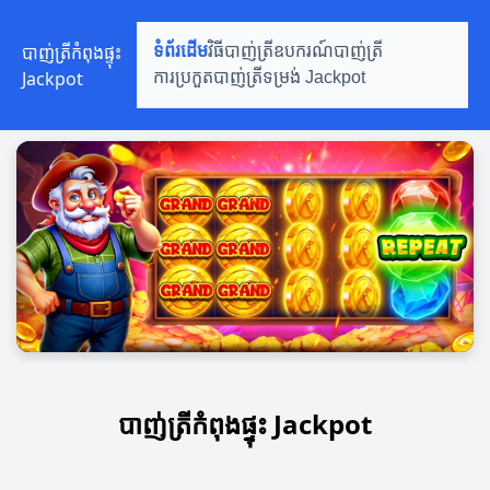
បាញ់ត្រីកំពុងផ្ទុះ
ទំព័រដើម
វិធីបាញ់ត្រី
ឧបករណ៍បាញ់ត្រី
Jackpot
ការប្រកួតបាញ់ត្រី
ទម្រង់ Jackpot
បាញ់ត្រីកំពុងផ្ទុះ Jackpot