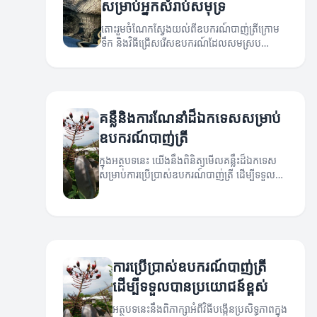
សម្រាប់អ្នកសំរាប់សមុទ្រ
តោះរួមចំណែកស្វែងយល់ពីឧបករណ៍បាញ់ត្រីក្រោម
ទឹក និងវិធីជ្រើសរើសឧបករណ៍ដែលសមស្រប
សម្រាប់អ្នក!
គន្លឺនិងការណែនាំដ៏ឯកទេសសម្រាប់
ឧបករណ៍បាញ់ត្រី
ក្នុងអត្ថបទនេះ យើងនឹងពិនិត្យមើលគន្លឹះដ៏ឯកទេស
សម្រាប់ការប្រើប្រាស់ឧបករណ៍បាញ់ត្រី ដើម្បីទទួល
បានប្រសិទ្ធភាពនៅក្នុងការបាញ់ត្រី។
ការប្រើប្រាស់ឧបករណ៍បាញ់ត្រី
ដើម្បីទទួលបានប្រយោជន៍ខ្ពស់
អត្ថបទនេះនឹងពិភាក្សាអំពីវិធីបង្កើនប្រសិទ្ធភាពក្នុង