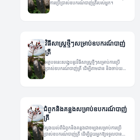
ការប្រើប្រាស់ឧបករណ៍បាញ់ត្រីរបស់អ្នក។
វិធីសាស្ត្រថ្មីៗសម្រាប់ឧបករណ៍បាញ់
ត្រី
អត្ថបទនេះសង្ខេបនូវវិធីសាស្ត្រថ្មីៗសម្រាប់ការប្រើ
ប្រាស់ឧបករណ៍បាញ់ត្រី ដើម្បីតាមដាន និងចាប់យក
ត្រីឲ្យមានប្រសិទ្ធភាព។
ជំពូកនិងគន្លងសម្រាប់ឧបករណ៍បាញ់
ត្រី
ស្វែងយល់ពីជំពូកនិងគន្លងជាចម្បងសម្រាប់ការប្រើ
ប្រាស់ឧបករណ៍បាញ់ត្រី ដើម្បីជួយអ្នកឱ្យទទួលបាន