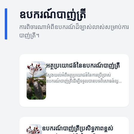
ឧបករណ៍បាញ់ត្រី
ការពិចារណាអំពីឧបករណ៍ដ៏ច្បាស់លាស់សម្រាប់ការ
បាញ់ត្រី។
អត្ថប្រយោជន៍នៃឧបករណ៍បាញ់ត្រី
ស្វែងយល់អំពីអត្ថប្រយោជន៍នៃការប្រើប្រាស់
ឧបករណ៍បាញ់ត្រីដើម្បីទទួលបានបទពិសោធន៍ល្អ
ប្រសើរ។
ឧបករណ៍បាញ់ត្រីប្រសិទ្ធភាពខ្ពស់