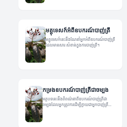
មគ្គុទេសក៍អំពីឧបករណ៍បាញ់ត្រី
មគ្គុទេសក៍នេះនឹងណែនាំអ្នកអំពីឧបករណ៍បាញ់ត្រី
ដែលមានសារៈសំខាន់ក្នុងការបាញ់ត្រី។
កម្រងឧបករណ៍បាញ់ត្រីជាចម្បង
អត្ថបទនេះនឹងពិពណ៌នាពីឧបករណ៍បាញ់ត្រីជា
ចម្បងដែលអ្នកត្រូវការដើម្បីក្លាយជាអ្នកបាញ់ត្រី
ដែលជោគជ័យ។