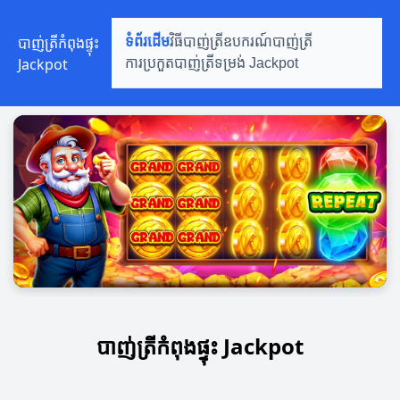
បាញ់ត្រីកំពុងផ្ទុះ
ទំព័រដើម
វិធីបាញ់ត្រី
ឧបករណ៍បាញ់ត្រី
Jackpot
ការប្រកួតបាញ់ត្រី
ទម្រង់ Jackpot
បាញ់ត្រីកំពុងផ្ទុះ Jackpot