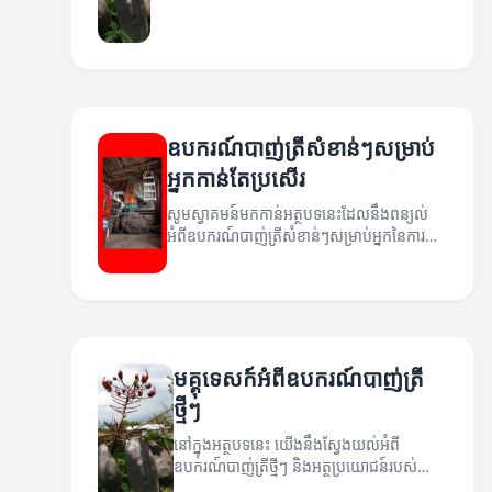
ឧបករណ៍បាញ់ត្រីសំខាន់ៗសម្រាប់
អ្នកកាន់តែប្រសើរ
សូមស្វាគមន៍មកកាន់អត្ថបទនេះដែលនឹងពន្យល់
អំពីឧបករណ៍បាញ់ត្រីសំខាន់ៗសម្រាប់អ្នកនៃការ
បាញ់ត្រី។
មគ្គុទេសក៍អំពីឧបករណ៍បាញ់ត្រី
ថ្មីៗ
នៅក្នុងអត្ថបទនេះ យើងនឹងស្វែងយល់អំពី
ឧបករណ៍បាញ់ត្រីថ្មីៗ និងអត្ថប្រយោជន៍របស់
ពួកវា។