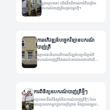
ក្នុងអត្ថបទនេះ យើងនឹងពិចារណាអំពីជម្រើស
ឧបករណ៍បាញ់ត្រីសម្រាប់អ្នកថ្មី។
ការអភិវឌ្ឍន៍បច្ចេកវិទ្យាឧបករណ៍
បាញ់ត្រី
អត្ថបទនេះនិយាយ​ពីការអភិវឌ្ឍន៍បច្ចេកវិទ្យាអំពី
ឧបករណ៍បាញ់ត្រីនិងផលប៉ះពាល់របស់វាទៅលើការ
បាញ់ត្រី។
ការពិនិត្យឧបករណ៍បាញ់ត្រីថ្មីៗ
អត្ថបទនេះនឹងពិនិត្យអំពីឧបករណ៍បាញ់ត្រីថ្មីៗ ដែល
អាចជួយលោកអ្នកក្នុងការប្រើប្រាស់ និងជួយសម្រួល
ការបាញ់ត្រីឲ្យមានប្រសិទ្ធភាពកើនឡើង។