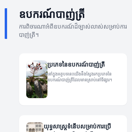
ឧបករណ៍បាញ់ត្រី
ការពិចារណាអំពីឧបករណ៍ដ៏ច្បាស់លាស់សម្រាប់ការ
បាញ់ត្រី។
ប្រភេទនៃឧបករណ៍បាញ់ត្រី
នៅក្នុងអត្ថបទនេះយើងនឹងស្វែងរកប្រភេទនៃ
ឧបករណ៍បាញ់ត្រីដែលមានស្រាប់នៅទីផ្សារ។
យុទ្ធសាស្ត្រទំនើបសម្រាប់ការប្រើ