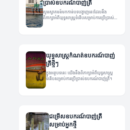
ប្រាស់ឧបករណ៍បាញ់ត្រី
សូមស្វាគមន៍មកកាន់បទបង្ហាញនេះដែលនឹង
ពិភាក្សាអំពីយុទ្ធសាស្ត្រទំនើបសម្រាប់ការប្រើប្រាស់
ឧបករណ៍បាញ់ត្រី។
យុទ្ធសាស្ត្រកំណត់ឧបករណ៍បាញ់
ត្រីថ្មីៗ
ក្នុងអត្ថបទនេះ យើងនឹងពិភាក្សាអំពីយុទ្ធសាស្ត្រ
ទំនើបសម្រាប់ការប្រើប្រាស់ឧបករណ៍បាញ់ត្រី។
ជម្រើសឧបករណ៍បាញ់ត្រី
សម្រាប់អ្នកថ្មី