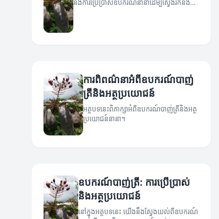
នឹងការប្រើប្រាស់ឧបករណ៍នានាដើម្បីស្វែងរកនិង
បាញ់ត្រី...
ការពិពណ៌នាអំពីឧបករណ៍បាញ់
ត្រីនិងអត្ថប្រយោជន៍
អត្ថបទនេះពិភាក្សាអំពីឧបករណ៍បាញ់ត្រីនិងអត្ថ
ប្រយោជន៍នានា។
ឧបករណ៍បាញ់ត្រី: ការប្រើប្រាស់
និងអត្ថប្រយោជន៍
នៅក្នុងអត្ថបទនេះ យើងនឹងស្វែងយល់ពីឧបករណ៍