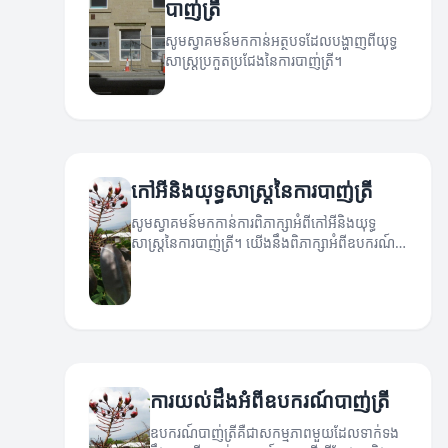
បាញ់ត្រី
សូមស្វាគមន៍មកកាន់អត្ថបទដែលបង្ហាញពីយុទ្ធ
សាស្ត្រប្រកួតប្រជែងនៃការបាញ់ត្រី។
កៅអីនិងយុទ្ធសាស្ត្រនៃការបាញ់ត្រី
សូមស្វាគមន៍មកកាន់ការពិភាក្សាអំពីកៅអីនិងយុទ្ធ
សាស្ត្រនៃការបាញ់ត្រី។ យើងនឹងពិភាក្សាអំពីឧបករណ៍
និងបច្ចេកទេសដែលអ្នកត្រូវការដើម្បីទទួលបានបទ
ពិសោធន៍ល្អបំផុត។
ការយល់ដឹងអំពីឧបករណ៍បាញ់ត្រី
ឧបករណ៍បាញ់ត្រីគឺជាសកម្មភាពមួយដែលទាក់ទង