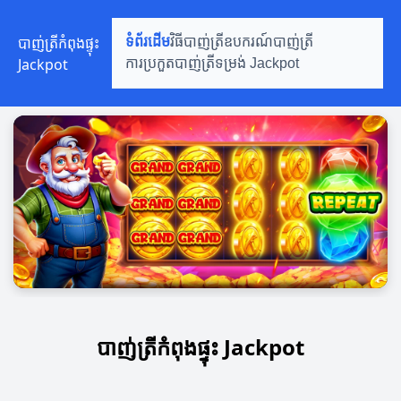
បាញ់ត្រីកំពុងផ្ទុះ
ទំព័រដើម
វិធីបាញ់ត្រី
ឧបករណ៍បាញ់ត្រី
Jackpot
ការប្រកួតបាញ់ត្រី
ទម្រង់ Jackpot
បាញ់ត្រីកំពុងផ្ទុះ Jackpot