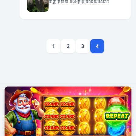
បាញ់ត្រីនានា និងអត្ថប្រយោជន៍របស់វា។
1
2
3
4