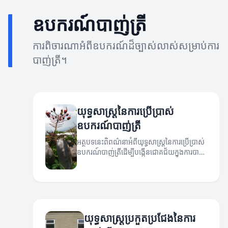
ឧបករណ៍បាញ់ត្រី
ការពិចារណាអំពីឧបករណ៍ដ៏ច្បាស់លាស់សម្រាប់ការ
បាញ់ត្រី។
យុទ្ធសាស្ត្រនៃការប្រើប្រាស់
ឧបករណ៍បាញ់ត្រី
អត្ថបទនេះពិពណ៌នាអំពីយុទ្ធសាស្ត្រនៃការប្រើប្រាស់
ឧបករណ៍បាញ់ត្រីដើម្បីបង្កើនជោគជ័យក្នុងការបាញ់
ត្រី។
យុទ្ធសាស្ត្រប្រកួតប្រជែងនៃការ